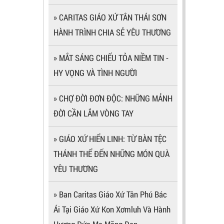
» CARITAS GIÁO XỨ TÂN THÁI SƠN
HÀNH TRÌNH CHIA SẺ YÊU THƯƠNG
» MẮT SÁNG CHIẾU TỎA NIỀM TIN -
HY VỌNG VÀ TÌNH NGƯỜI
» CHỢ ĐỜI ĐƠN ĐỘC: NHỮNG MẢNH
ĐỜI CẦN LẮM VÒNG TAY
» GIÁO XỨ HIỂN LINH: TỪ BÀN TỆC
THÁNH THỂ ĐẾN NHỮNG MÓN QUÀ
YÊU THƯƠNG
» Ban Caritas Giáo Xứ Tân Phú Bác
Ái Tại Giáo Xứ Kon Xơmluh Và Hành