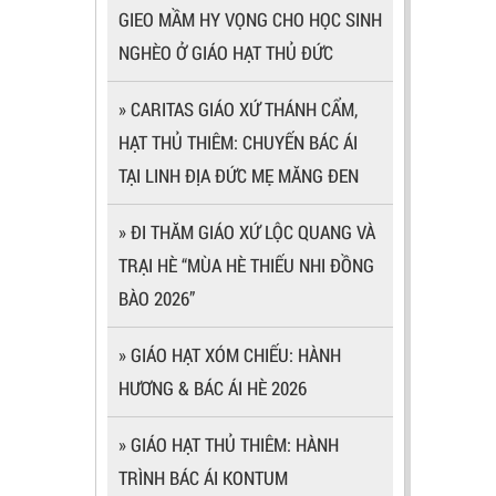
GIEO MẦM HY VỌNG CHO HỌC SINH
NGHÈO Ở GIÁO HẠT THỦ ĐỨC
» CARITAS GIÁO XỨ THÁNH CẨM,
HẠT THỦ THIÊM: CHUYẾN BÁC ÁI
TẠI LINH ĐỊA ĐỨC MẸ MĂNG ĐEN
» ĐI THĂM GIÁO XỨ LỘC QUANG VÀ
TRẠI HÈ “MÙA HÈ THIẾU NHI ĐỒNG
BÀO 2026”
» GIÁO HẠT XÓM CHIẾU: HÀNH
HƯƠNG & BÁC ÁI HÈ 2026
» GIÁO HẠT THỦ THIÊM: HÀNH
TRÌNH BÁC ÁI KONTUM