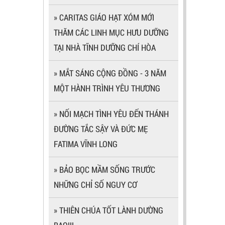
» CARITAS GIÁO HẠT XÓM MỚI
THĂM CÁC LINH MỤC HƯU DƯỠNG
TẠI NHÀ TĨNH DƯỠNG CHÍ HÒA
» MẮT SÁNG CỘNG ĐỒNG - 3 NĂM
MỘT HÀNH TRÌNH YÊU THƯƠNG
» NỐI MẠCH TÌNH YÊU ĐẾN THÁNH
ĐƯỜNG TẮC SẬY VÀ ĐỨC MẸ
FATIMA VĨNH LONG
» BẢO BỌC MẦM SỐNG TRƯỚC
NHỮNG CHỈ SỐ NGUY CƠ
» THIÊN CHÚA TỐT LÀNH DƯỜNG