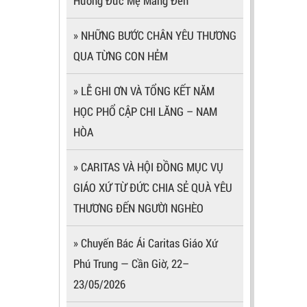
Hương Đức Mẹ Măng Đen
» NHỮNG BƯỚC CHÂN YÊU THƯƠNG
QUA TỪNG CON HẺM
» LỄ GHI ƠN VÀ TỔNG KẾT NĂM
HỌC PHỔ CẬP CHI LĂNG – NAM
HÒA
» CARITAS VÀ HỘI ĐỒNG MỤC VỤ
GIÁO XỨ TỪ ĐỨC CHIA SẺ QUÀ YÊU
THƯƠNG ĐẾN NGƯỜI NGHÈO
» Chuyến Bác Ái Caritas Giáo Xứ
Phú Trung — Cần Giờ, 22–
23/05/2026