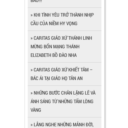
BAO!!!
» KHI TÌNH YÊU TRỞ THÀNH NHỊP
CẦU CỦA NIỀM HY VỌNG
» CARITAS GIÁO XỨ THÁNH LINH
MỪNG BỔN MẠNG THÁNH
ELIZABETH BỒ ĐÀO NHA
» CARITAS GIÁO XỨ KHIẾT TÂM –
BÁC ÁI TẠI GIÁO HỌ TÂN AN
» NHỮNG BƯỚC CHÂN LẶNG LẼ VÀ
ÁNH SÁNG TỪ NHỮNG TẤM LÒNG
VÀNG
» LẮNG NGHE NHỮNG MẢNH ĐỜI,