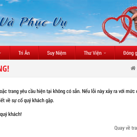
 Và Phục Vụ
Tri Ân
Suy Niệm
Thư Viện
Đóng 
NG!
oặc trang yêu cầu hiện tại không có sẵn. Nếu lỗi này xảy ra với mức
iết về sự cố quý khách gặp.
quý khách!
Quay về tr