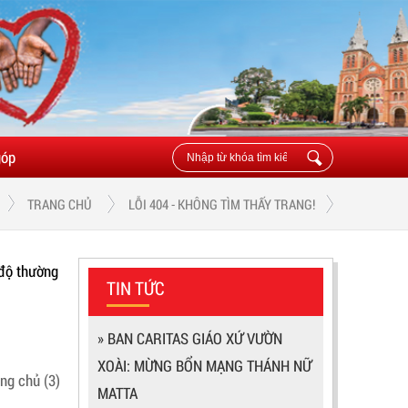
góp
TRANG CHỦ
LỖI 404 - KHÔNG TÌM THẤY TRANG!
 độ thường
TIN TỨC
» BAN CARITAS GIÁO XỨ VƯỜN
XOÀI: MỪNG BỔN MẠNG THÁNH NỮ
ang chủ
(3)
MATTA