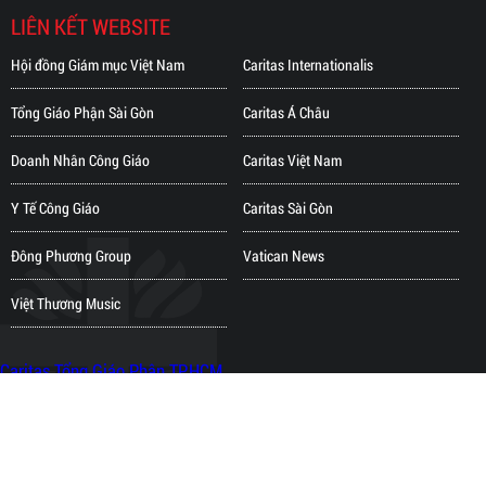
LIÊN KẾT WEBSITE
Hội đồng Giám mục Việt Nam
Caritas Internationalis
Tổng Giáo Phận Sài Gòn
Caritas Á Châu
Doanh Nhân Công Giáo
Caritas Việt Nam
Y Tế Công Giáo
Caritas Sài Gòn
Đông Phương Group
Vatican News
Việt Thương Music
Caritas Tổng Giáo Phận TP.HCM
Copyright © 2018 Bản quyền thuộc về CARITAS TỔNG GIÁO PHẬN TP.HCM
Người online: 19 | Tổng lượt truy cập: 4,532,688