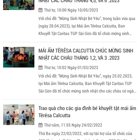
NHẬT CÁC CHÁU THÁNG 4,5, VÀ 6 .2023
với chúng ta đó là Thánh Martino de Porres, với các nhân
Thứ tư, 10:00 Ngày 10/05/2023
đức: nhẫn nại – hãm mình – vâng lời – đặc biệt là lòng
Với chủ đề: “Mừng Sinh Nhật Bé Yêu”, trong tuần vừa qua
mến Chúa yêu người.
(ngày 28.04.2023), tại Mái ấm Têrêsa Calcutta, Ban
Khuyết Tật Caritas TGP Sài Gòn đã tổ chức mừng sinh
nhật cho các cháu có ngày sinh trong tháng 4, 5 và 6.
Vào lúc 7h00, Nt. Scholastica Thanh Trâm – phụ trách
MÁI ẤM TÊRÊSA CALCUTTA CHÚC MỪNG SINH
Ban Khuyết Tật, các nữ tu, các cộng tác viên, các cô giáo,
NHẬT CÁC CHÁU THÁNG 1,2, VÀ 3 .2023
chuẩn bị đón tiếp Lm. Giám đốc Caritas - Giuse Phạm
Thứ tư, 10:02 Ngày 01/03/2023
Thanh Bình, Lm. Phó Giám đốc Chuyên môn Đặc trách Y
Với chủ đề: “Mừng Sinh Nhật Bé Yêu”, ngày 25.02.2023,
tế Cộng đồng và Khuyết tật của Caritas - Gioan Baotixita
tại Mái ấm Têrêsa Calcutta, Ban Khuyết Tật Caritas TGP
Phương Đình Toại, và quý vị đại diện Tổ chức Saigon
Sài Gòn đã tổ chức mừng sinh nhật cho các cháu có ngày
Children (SCC) cũng như đại diện Tập đoàn Edrington ở và
sinh trong tháng 1, 2 và 3. Vào lúc 7h00, nữ tu
5 nhân viên làm việc tại Việt Nam, đặc biệt là đón tiếp Phụ
Scholastica Thanh Trâm – phụ trách Ban Khuyết Tật, các
Trao quà cho các gia đình bé khuyết tật mái ấm
huynh và các cháu khuyết tật não đang tham gia trị liệu
nữ tu, các cộng tác viên, các cô giáo, chuẩn bị đón tiếp
Têrêsa Calcutta
tại Mái ấm.
phụ huynh và các cháu khuyết tật não đang tham gia trị
Thứ năm, 11:55 Ngày 24/02/2022
liệu tại Mái ấm.
Thứ Ba ngày 22/02/2022, với sự tài trợ của tổ chức của