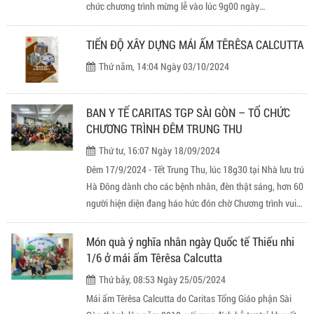
chức chương trình mừng lễ vào lúc 9g00 ngày
04/11/2024 tại Nhà Lưu trú Hà Đông.
TIẾN ĐỘ XÂY DỰNG MÁI ẤM TÊRÊSA CALCUTTA
Thứ năm, 14:04 Ngày 03/10/2024
BAN Y TẾ CARITAS TGP SÀI GÒN – TỔ CHỨC
CHƯƠNG TRÌNH ĐÊM TRUNG THU
Thứ tư, 16:07 Ngày 18/09/2024
Đêm 17/9/2024 - Tết Trung Thu, lúc 18g30 tại Nhà lưu trú
Hà Đông dành cho các bệnh nhân, đèn thật sáng, hơn 60
người hiện diện đang háo hức đón chờ Chương trình vui
Trung Thu.
Món quà ý nghĩa nhân ngày Quốc tế Thiếu nhi
1/6 ở mái ấm Têrêsa Calcutta
Thứ bảy, 08:53 Ngày 25/05/2024
Mái ấm Têrêsa Calcutta do Caritas Tổng Giáo phận Sài