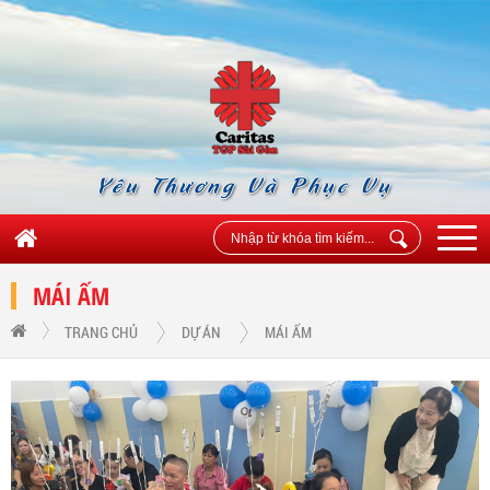
Yêu Thương Và Phục Vụ
MÁI ẤM
TRANG CHỦ
DỰ ÁN
MÁI ẤM