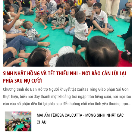
SINH NHẬT HỒNG VÀ TẾT THIẾU NHI - NƠI RÀO CẢN LÙI LẠI
PHÍA SAU NỤ CƯỜI
Chương trình do Ban Hỗ trợ Người khuyết tật Caritas Tổng Giáo phận Sài Gòn
thực hiện, biến nơi đây thành một khoảng trời ngập tràn tiếng cười, nơi mọi rào
cản của số phận đều lùi lại phía sau để nhường chỗ cho tình yêu thương trọn
vẹn.
MÁI ẤM TÊRÊSA CALCUTTA - MỪNG SINH NHẬT CÁC
CHÁU