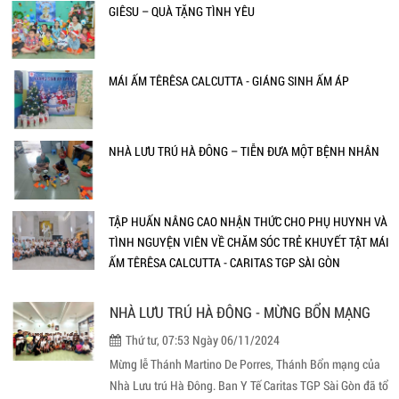
GIÊSU – QUÀ TẶNG TÌNH YÊU
MÁI ẤM TÊRÊSA CALCUTTA - GIÁNG SINH ẤM ÁP
NHÀ LƯU TRÚ HÀ ĐÔNG – TIỄN ĐƯA MỘT BỆNH NHÂN
TẬP HUẤN NÂNG CAO NHẬN THỨC CHO PHỤ HUYNH VÀ
TÌNH NGUYỆN VIÊN VỀ CHĂM SÓC TRẺ KHUYẾT TẬT MÁI
ẤM TÊRÊSA CALCUTTA - CARITAS TGP SÀI GÒN
NHÀ LƯU TRÚ HÀ ĐÔNG - MỪNG BỔN MẠNG
Thứ tư, 07:53 Ngày 06/11/2024
Mừng lễ Thánh Martino De Porres, Thánh Bổn mạng của
Nhà Lưu trú Hà Đông. Ban Y Tế Caritas TGP Sài Gòn đã tổ