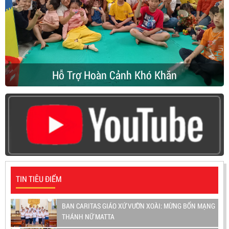
Hỗ Trợ Hoàn Cảnh Khó Khăn
TIN TIÊU ĐIỂM
BAN CARITAS GIÁO XỨ VƯỜN XOÀI: MỪNG BỔN MẠNG
THÁNH NỮ MATTA