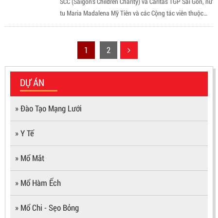
SCC (Saigon’s Children Charity) và Caritas TGP Sài Gòn, nữ
tu Maria Madalena Mỹ Tiên và các Cộng tác viên thuộc
ban Khuyết Tật Caritas TGP đã trao 44 phần quà cho các
gia đình bé khuyết tật nghèo tại mái ấm Têrêsa Calcutta.
1
2
DỰ ÁN
» Đào Tạo Mạng Lưới
» Y Tế
» Mổ Mắt
» Mổ Hàm Ếch
» Mổ Chi - Sẹo Bỏng