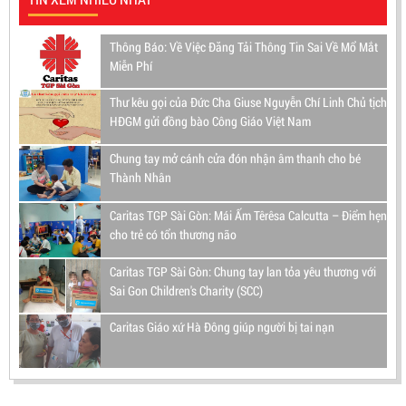
Thông Báo: Về Việc Đăng Tải Thông Tin Sai Về Mổ Mắt
Miễn Phí
Thư kêu gọi của Đức Cha Giuse Nguyễn Chí Linh Chủ tịch
HĐGM gửi đồng bào Công Giáo Việt Nam
Chung tay mở cánh cửa đón nhận âm thanh cho bé
Thành Nhân
Caritas TGP Sài Gòn: Mái Ấm Têrêsa Calcutta – Điểm hẹn
cho trẻ có tổn thương não
Caritas TGP Sài Gòn: Chung tay lan tỏa yêu thương với
Sai Gon Children's Charity (SCC)
Caritas Giáo xứ Hà Đông giúp người bị tai nạn