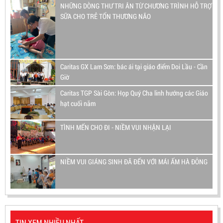
NHỮNG DÒNG THƯ TRI ÂN TỪ CHƯƠNG TRÌNH HỖ TRỢ
SỮA CHO TRẺ TỔN THƯƠNG NÃO
Caritas GX Lam Sơn: bác ái tại giáo điểm Doi Lầu - Cần
Giờ
Caritas TGP Sài Gòn: Họp Quý Cha linh hướng các Giáo
hạt cuối năm
TÌNH MẾN CHO ĐI - NIỀM VUI NHẬN LẠI
NIỀM VUI GIÁNG SINH ĐÃ ĐẾN VỚI MÁI ẤM HÀ ĐÔNG
TIN XEM NHIỀU NHẤT