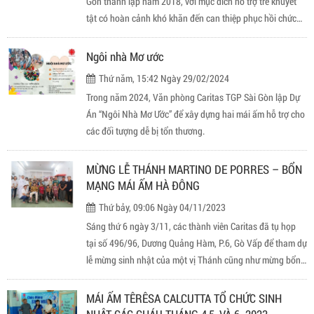
Gòn thành lập năm 2018, với mục đích hỗ trợ trẻ khuyết
tật có hoàn cảnh khó khăn đến can thiệp phục hồi chức
năng và hòa nhập dựa vào cộng đồng.
Ngôi nhà Mơ ước
Thứ năm, 15:42 Ngày 29/02/2024
Trong năm 2024, Văn phòng Caritas TGP Sài Gòn lập Dự
Án “Ngôi Nhà Mơ Ước” để xây dựng hai mái ấm hỗ trợ cho
các đối tượng dễ bị tổn thương.
MỪNG LỄ THÁNH MARTINO DE PORRES – BỔN
MẠNG MÁI ẤM HÀ ĐÔNG
Thứ bảy, 09:06 Ngày 04/11/2023
Sáng thứ 6 ngày 3/11, các thành viên Caritas đã tụ họp
tại số 496/96, Dương Quảng Hàm, P.6, Gò Vấp để tham dự
lễ mừng sinh nhật của một vị Thánh cũng như mừng bổn
mạng của mái ấm Hà Đông đã nhận vị thánh ấy làm quan
thầy. Vị Thánh đã sống cách xa chúng ta tới 4 thế kỉ
MÁI ẤM TÊRÊSA CALCUTTA TỔ CHỨC SINH
nhưng cuộc sống của ngài đã sống vẫn còn rất gần gũi