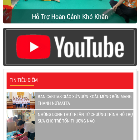
Hỗ Trợ Hoàn Cảnh Khó Khăn
TIN TIÊU ĐIỂM
BAN CARITAS GIÁO XỨ VƯỜN XOÀI: MỪNG BỔN MẠNG
THÁNH NỮ MATTA
NHỮNG DÒNG THƯ TRI ÂN TỪ CHƯƠNG TRÌNH HỖ TRỢ
SỮA CHO TRẺ TỔN THƯƠNG NÃO