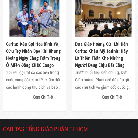
Caritas Kêu Gọi Hòa Bình Và
Đức Giáo Hoàng Gửi Lời Đến
Cứu Trợ Nhân Đạo Khi Khủng
Caritas Châu Mỹ Latinh: Hãy
Hoảng Ngày Càng Trầm Trọng
Là Thiên Thần Cho Những
Ở Miền Đông CHDC Congo
Người Đang Chịu Bất Công
'Tôi kêu gọi tất cả các bên trong
Trước buổi tiếp kiến ​​chung, Đức
cuộc xung đột cam kết chấm dứt
Giáo hoàng Phanxicô đã gặp gỡ
các hành động thù địch và bảo vệ
các chủ tịch và giám đốc quốc gia
dân thường ở Goma và các khu
của Caritas Mỹ Latinh và Caribe,
Xem Chi Tiết
Xem Chi Tiết
vực khác bị ảnh hưởng bởi các
những người đang tham gia khóa
hoạt động quân sự (…) và chấm
học lần thứ hai 'Môi trường giáo
dứt nhanh nhất có thể mọi hình
hội an toàn: đào tạo về bảo vệ trẻ
thức bạo lực'. Đức Giáo hoàng
vị thành niên và những người dễ
CARITAS TỔNG GIÁO PHẬN TP.HCM
Phanxicô
bị tổn thương'.