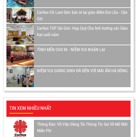
Caritas GX Lam Sơn: bác ái tại giáo điểm Doi Lầu - Cần
Giờ
Caritas TGP Sài Gòn: Họp Quý Cha linh hướng các Giáo
hạt cuối năm
TÌNH MẾN CHO ĐI - NIỀM VUI NHẬN LẠI
NIỀM VUI GIÁNG SINH ĐÃ ĐẾN VỚI MÁI ẤM HÀ ĐÔNG
TIN XEM NHIỀU NHẤT
Thông Báo: Về Việc Đăng Tải Thông Tin Sai Về Mổ Mắt
Miễn Phí