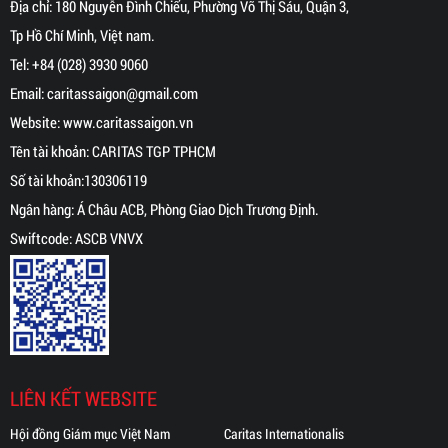
Địa chỉ: 180 Nguyễn Đình Chiểu, Phường Võ Thị Sáu, Quận 3,
Tp Hồ Chí Minh, Việt nam.
Tel:
+84 (028) 3930 9060
Email:
caritassaigon@gmail.com
Website:
www.caritassaigon.
vn
Tên tài khoản: CARITAS TGP TPHCM
Số tài khoản:130306119
Ngân hàng: Á Châu ACB, Phòng Giao Dịch Trương Định.
Swiftcode: ASCB VNVX
LIÊN KẾT WEBSITE
Hội đồng Giám mục Việt Nam
Caritas Internationalis