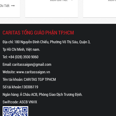
và Bệnh viện Mắt Quốc tế Việt –
Xaviê Trương Bửu Diệp (Tắc Sậy)
Nga trong Chương trình "Mắt
Sáng Cộng Đồng"
CARITAS TỔNG GIÁO PHẬN TP.HCM
Địa chỉ: 180 Nguyễn Đình Chiểu, Phường Võ Thị Sáu, Quận 3,
Tp Hồ Chí Minh, Việt nam.
Tel:
+84 (028) 3930 9060
Email:
caritassaigon@gmail.com
Website:
www.caritassaigon.
vn
Tên tài khoản: CARITAS TGP TPHCM
Số tài khoản:130306119
Ngân hàng: Á Châu ACB, Phòng Giao Dịch Trương Định.
Swiftcode: ASCB VNVX