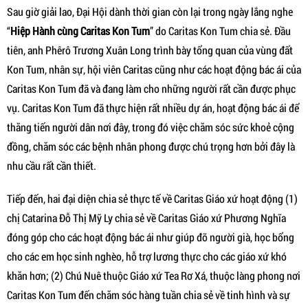
Sau giờ giải lao, Đại Hội dành thời gian còn lại trong ngày lắng nghe
“
Hiệp Hành cùng Caritas Kon Tum
” do Caritas Kon Tum chia sẻ. Đầu
tiên, anh Phêrô Trương Xuân Long trình bày tổng quan của vùng đất
Kon Tum, nhân sự, hội viên Caritas cũng như các hoạt động bác ái của
Caritas Kon Tum đã và đang làm cho những người rất cần được phục
vụ. Caritas Kon Tum đã thực hiện rất nhiều dự án, hoạt động bác ái để
thăng tiến người dân nơi đây, trong đó việc chăm sóc sức khoẻ cộng
đồng, chăm sóc các bệnh nhân phong được chú trọng hơn bởi đây là
nhu cầu rất cần thiết.
Tiếp đến, hai đại diện chia sẻ thực tế về Caritas Giáo xứ hoạt động (1)
chị Catarina Đỗ Thị Mỹ Ly chia sẻ về Caritas Giáo xứ Phương Nghĩa
đóng góp cho các hoạt động bác ái như giúp đỡ người già, học bổng
cho các em học sinh nghèo, hỗ trợ lương thực cho các giáo xứ khó
khăn hơn; (2) Chú Nuê thuộc Giáo xứ Tea Rơ Xá, thuộc làng phong nơi
Caritas Kon Tum đến chăm sóc hàng tuần chia sẻ về tinh hình và sự