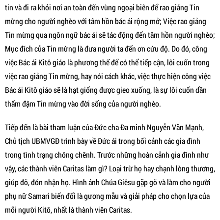
tin và đi ra khỏi nơi an toàn đến vùng ngoại biên để rao giảng Tin
mừng cho người nghèo với tâm hồn bác ái rộng mở; Việc rao giảng
Tin mừng qua ngôn ngữ bác ái sẽ tác động đến tâm hồn người nghèo;
Mục đích của Tin mừng là đưa người ta đến ơn cứu độ. Do đó, công
việc Bác ái Kitô giáo là phương thế để có thể tiếp cận, lôi cuốn trong
việc rao giảng Tin mừng, hay nói cách khác, việc thực hiện công việc
Bác ái Kitô giáo sẽ là hạt giống được gieo xuống, là sự lôi cuốn dần
thấm đậm Tin mừng vào đời sống của người nghèo.
Tiếp đến là bài tham luận của Đức cha Đa minh Nguyễn Văn Mạnh,
Chủ tịch UBMVGĐ trình bày về Đức ái trong bối cảnh các gia đình
trong tình trạng chông chênh. Trước những hoàn cảnh gia đình như
vậy, các thành viên Caritas làm gì? Loại trừ họ hay chạnh lòng thương,
giúp đỡ, đón nhận họ. Hình ảnh Chúa Giêsu gặp gỡ và làm cho người
phụ nữ Samari biến đổi là gương mẫu và giải pháp cho chọn lựa của
mỗi người Kitô, nhất là thành viên Caritas.