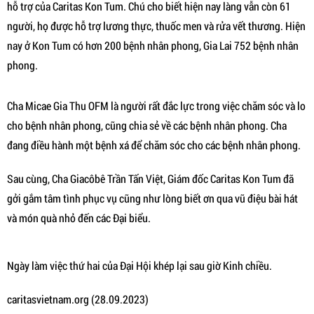
hỗ trợ của Caritas Kon Tum. Chú cho biết hiện nay làng vẫn còn 61
người, họ được hỗ trợ lương thực, thuốc men và rửa vết thương. Hiện
nay ở Kon Tum có hơn 200 bệnh nhân phong, Gia Lai 752 bệnh nhân
phong.
Cha Micae Gia Thu OFM là người rất đắc lực trong việc chăm sóc và lo
cho bệnh nhân phong, cũng chia sẻ về các bệnh nhân phong. Cha
đang điều hành một bệnh xá để chăm sóc cho các bệnh nhân phong.
Sau cùng, Cha Giacôbê Trần Tấn Việt, Giám đốc Caritas Kon Tum đã
gởi gắm tâm tình phục vụ cũng như lòng biết ơn qua vũ điệu bài hát
và món quà nhỏ đến các Đại biểu.
Ngày làm việc thứ hai của Đại Hội khép lại sau giờ Kinh chiều.
caritasvietnam.org (28.09.2023)