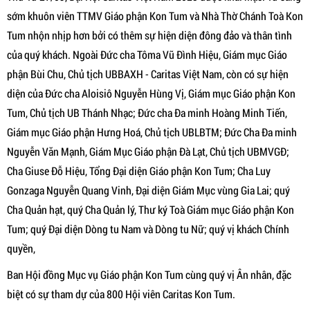
sớm khuôn viên TTMV Giáo phận Kon Tum và Nhà Thờ Chánh Toà Kon
Tum nhộn nhịp hơn bởi có thêm sự hiện diện đông đảo và thân tình
của quý khách. Ngoài Đức cha Tôma Vũ Đình Hiệu, Giám mục Giáo
phận Bùi Chu, Chủ tịch UBBAXH - Caritas Việt Nam, còn có sự hiện
diện của Đức cha Aloisiô Nguyễn Hùng Vị, Giám mục Giáo phận Kon
Tum, Chủ tịch UB Thánh Nhạc; Đức cha Đa minh Hoàng Minh Tiến,
Giám mục Giáo phận Hưng Hoá, Chủ tịch UBLBTM; Đức Cha Đa minh
Nguyễn Văn Mạnh, Giám Mục Giáo phận Đà Lạt, Chủ tịch UBMVGĐ;
Cha Giuse Đỗ Hiệu, Tổng Đại diện Giáo phận Kon Tum; Cha Luy
Gonzaga Nguyễn Quang Vinh, Đại diện Giám Mục vùng Gia Lai; quý
Cha Quản hạt, quý Cha Quản lý, Thư ký Toà Giám mục Giáo phận Kon
Tum; quý Đại diện Dòng tu Nam và Dòng tu Nữ; quý vị khách Chính
quyền,
Ban Hội đồng Mục vụ Giáo phận Kon Tum cùng quý vị Ân nhân, đặc
biệt có sự tham dự của 800 Hội viên Caritas Kon Tum.