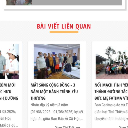
BÀI VIẾT LIÊN QUAN
MẮT SÁNG CỘNG ĐỒNG - 3
NỐI MẠCH TÌNH YÊU ĐẾN
NĂM MỘT HÀNH TRÌNH YÊU
THÁNH ĐƯỜNG TẮC SẬY VÀ
THƯƠNG
ĐỨC MẸ FATIMA VĨNH LONG
Nhân dịp kỷ niệm 3 năm
Ban Caritas giáo xứ Thánh Cẩm –
(01/08/2023 - 01/08/2026) ký kết
giáo hạt Thủ Thiêm đã tổ chức
hợp tác giữa Ban Bác Ái Xã Hội -
chuyến hành hương về bên Trung
Caritas Tổng Giáo Phận Sài Gòn
tâm Hành hương Cha Phanxicô
Xem Chi Tiết
Xem Chi Tiết