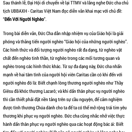
Sau thánh lễ, Đại Hội di chuyển về lại TTMV và lắng nghe Đức cha chủ
tịch UBBAXH - Caritas Việt Nam đọc diễn văn khai mạc với chủ đề:
“
Đến Với Người Nghèo
”.
Trong bài diễn văn, Đức Cha dẫn nhập nhiệm vụ của Giáo hội là giải
phóng và thăng tiến người nghèo “Giáo hội của những người nghèo”.
Các hình thức và đối tượng người nghèo rất đa dạng, từ nghèo vật
chất đến nghèo tinh thần, từ nghèo trong các mối tương quan và
nghèo trong các hình thức khác. Từ sự đa dạng này, Đức cha nhấn
mạnh về hai tâm tình của người hội viên Caritas cần có khi đến với
người nghèo đó là: Biết chạnh lòng thương người nghèo như Thầy
Giêsu đã khóc thương Lazarô; và khi dấn thân phục vụ người nghèo
thì cần thiết phải đặt nền tảng trên sự cầu nguyện, để cảm nghiệm
được tình thương Chúa dành cho ta để ta có thể mở rộng trái tim yêu
thương khi phục vụ người nghèo. Đức cha cũng nhắc nhở việc thực
hành dấn thân phục vụ người nghèo qua các hoạt động bác ái: Biết