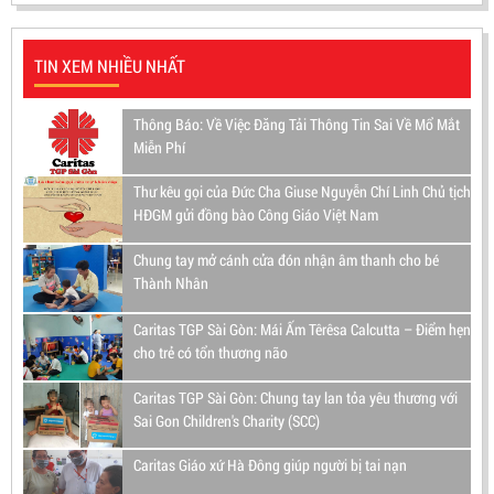
TIN XEM NHIỀU NHẤT
Thông Báo: Về Việc Đăng Tải Thông Tin Sai Về Mổ Mắt
Miễn Phí
Thư kêu gọi của Đức Cha Giuse Nguyễn Chí Linh Chủ tịch
HĐGM gửi đồng bào Công Giáo Việt Nam
Chung tay mở cánh cửa đón nhận âm thanh cho bé
Thành Nhân
Caritas TGP Sài Gòn: Mái Ấm Têrêsa Calcutta – Điểm hẹn
cho trẻ có tổn thương não
Caritas TGP Sài Gòn: Chung tay lan tỏa yêu thương với
Sai Gon Children's Charity (SCC)
Caritas Giáo xứ Hà Đông giúp người bị tai nạn