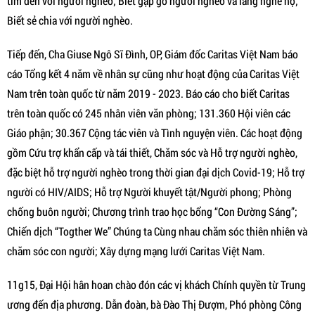
tìm đến với người nghèo; Biết gặp gỡ người nghèo và lắng nghe họ;
Biết sẻ chia với người nghèo.
Tiếp đến, Cha Giuse Ngô Sĩ Đình, OP, Giám đốc Caritas Việt Nam báo
cáo Tổng kết 4 năm về nhân sự cũng như hoạt động của Caritas Việt
Nam trên toàn quốc từ năm 2019 - 2023. Báo cáo cho biết Caritas
trên toàn quốc có 245 nhân viên văn phòng; 131.360 Hội viên các
Giáo phận; 30.367 Cộng tác viên và Tình nguyện viên. Các hoạt động
gồm Cứu trợ khẩn cấp và tái thiết, Chăm sóc và Hỗ trợ người nghèo,
đặc biệt hỗ trợ người nghèo trong thời gian đại dịch Covid-19; Hỗ trợ
người có HIV/AIDS; Hỗ trợ Người khuyết tật/Người phong; Phòng
chống buôn người; Chương trình trao học bổng “Con Đường Sáng”;
Chiến dịch “Togther We” Chúng ta Cùng nhau chăm sóc thiên nhiên và
chăm sóc con người; Xây dựng mạng lưới Caritas Việt Nam.
11g15, Đại Hội hân hoan chào đón các vị khách Chính quyền từ Trung
ương đến địa phương. Dẫn đoàn, bà Đào Thị Đượm, Phó phòng Công