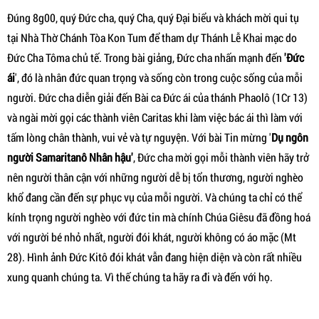
Đúng 8g00, quý Đức cha, quý Cha, quý Đại biểu và khách mời qui tụ
tại Nhà Thờ Chánh Tòa Kon Tum để tham dự Thánh Lễ Khai mạc do
Đức Cha Tôma chủ tế. Trong bài giảng, Đức cha nhấn mạnh đến
'Đức
ái
', đó là nhân đức quan trọng và sống còn trong cuộc sống của mỗi
người. Đức cha diễn giải đến Bài ca Đức ái của thánh Phaolô (1Cr 13)
và ngài mời gọi các thành viên Caritas khi làm việc bác ái thì làm với
tấm lòng chân thành, vui vẻ và tự nguyện. Với bài Tin mừng '
Dụ ngôn
người Samaritanô Nhân hậu'
, Đức cha mời gọi mỗi thành viên hãy trở
nên người thân cận với những người dễ bị tổn thương, người nghèo
khổ đang cần đến sự phục vụ của mỗi người. Và chúng ta chỉ có thể
kính trọng người nghèo với đức tin mà chính Chúa Giêsu đã đồng hoá
với người bé nhỏ nhất, người đói khát, người không có áo mặc (Mt
28). Hình ảnh Đức Kitô đói khát vẫn đang hiện diện và còn rất nhiều
xung quanh chúng ta. Vì thế chúng ta hãy ra đi và đến với họ.