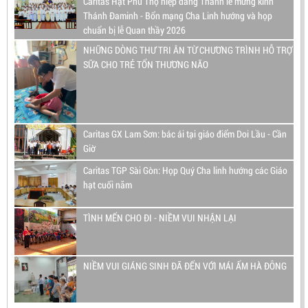
Caritas Hạt Phú Thọ hiệp dâng Thánh lễ mừng kính
Thánh Đaminh - Bổn mạng Cha Linh hướng và họp
chuẩn bị lễ Quan thầy 2026
NHỮNG DÒNG THƯ TRI ÂN TỪ CHƯƠNG TRÌNH HỖ TRỢ
SỮA CHO TRẺ TỔN THƯƠNG NÃO
Caritas GX Lam Sơn: bác ái tại giáo điểm Doi Lầu - Cần
Giờ
Caritas TGP Sài Gòn: Họp Quý Cha linh hướng các Giáo
hạt cuối năm
TÌNH MẾN CHO ĐI - NIỀM VUI NHẬN LẠI
NIỀM VUI GIÁNG SINH ĐÃ ĐẾN VỚI MÁI ẤM HÀ ĐÔNG