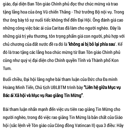
giáo, đại diện Ban Tôn giáo Chính phủ đọc thư chúc mừng và trao
tặng lẵng hoa của ông Vũ chiến Thắng - Thứ trưởng Bộ nội vụ. Trong
thư ông bày tỏ sự nuối tiếc không thể đến Đại Hội. Ông đánh giá cao
những công việc bác ái của Caritas đã làm cho người nghèo. Đây là
những giá trị yêu thương, tôn trọng phẩm giá con người, phù hợp với
chủ chương của đất nước đề ra đó là
'không ai bị bỏ lại phía sau
'. Kế
đó là trao tặng các lẵng hoa chúc mừng từ Ban Tôn giáo Chính phủ
cũng như quý vị đại diện cho Chính quyền Tỉnh và Thành phố Kon
Tum.
Buổi chiều, Đại hội lắng nghe bài tham luận của Đức cha Đa minh
Hoàng Minh Tiến, Chủ tịch UBLBTM trình bày
“Liên hệ giữa Mục vụ
Bác ái Xã hội và Mục vụ Rao giảng Tin Mừng”
.
Bài tham luận nhấn mạnh đến việc ưu tiên rao giảng Tin Mừng cho
người nghèo, trong đó việc rao giảng Tin Mừng là bản chất của Giáo
hội (sắc lệnh về Tôn giáo của Công đồng Vatincan II) qua 3 điều: Hãy