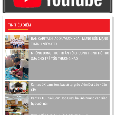
TIN TIÊU ĐIỂM
BAN CARITAS GIÁO XỨ VƯỜN XOÀI: MỪNG BỔN MẠNG
THÁNH NỮ MATTA
NHỮNG DÒNG THƯ TRI ÂN TỪ CHƯƠNG TRÌNH HỖ TRỢ
SỮA CHO TRẺ TỔN THƯƠNG NÃO
Caritas GX Lam Sơn: bác ái tại giáo điểm Doi Lầu - Cần
Giờ
Caritas TGP Sài Gòn: Họp Quý Cha linh hướng các Giáo
hạt cuối năm