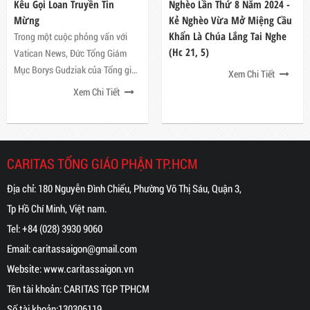
Kêu Gọi Loan Truyền Tin
Nghèo Lần Thứ 8 Năm 2024 -
Mừng
Kẻ Nghèo Vừa Mở Miệng Cầu
Khẩn Là Chúa Lắng Tai Nghe
Trong một cuộc phỏng vấn với
(Hc 21, 5)
Vatican News, Đức Tổng Giám
Mục Borys Gudziak của Tổng giáo
Xem Chi Tiết
phận Công giáo Ucraina tại
Xem Chi Tiết
Philadelphia của Hoa Kỳ
CARITAS TỔNG GIÁO PHẬN TP.HCM
Địa chỉ: 180 Nguyễn Đình Chiểu, Phường Võ Thị Sáu, Quận 3,
Tp Hồ Chí Minh, Việt nam.
Tel:
+84 (028) 3930 9060
Email:
caritassaigon@gmail.com
Website:
www.caritassaigon.
vn
Tên tài khoản: CARITAS TGP TPHCM
Số tài khoản:130306119