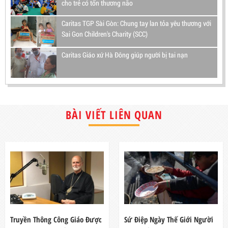
cho trẻ có tổn thương não
Caritas TGP Sài Gòn: Chung tay lan tỏa yêu thương với
Sai Gon Children's Charity (SCC)
Caritas Giáo xứ Hà Đông giúp người bị tai nạn
BÀI VIẾT LIÊN QUAN
Truyền Thông Công Giáo Được
Sứ Điệp Ngày Thế Giới Người