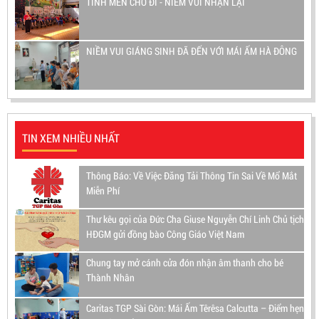
TÌNH MẾN CHO ĐI - NIỀM VUI NHẬN LẠI
NIỀM VUI GIÁNG SINH ĐÃ ĐẾN VỚI MÁI ẤM HÀ ĐÔNG
TIN XEM NHIỀU NHẤT
Thông Báo: Về Việc Đăng Tải Thông Tin Sai Về Mổ Mắt
Miễn Phí
Thư kêu gọi của Đức Cha Giuse Nguyễn Chí Linh Chủ tịch
HĐGM gửi đồng bào Công Giáo Việt Nam
Chung tay mở cánh cửa đón nhận âm thanh cho bé
Thành Nhân
Caritas TGP Sài Gòn: Mái Ấm Têrêsa Calcutta – Điểm hẹn