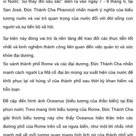
vì Nước: Sự thay đổi sâu sắc” diễn ra vào ngày 7 - 8 tháng 6, tại
San José, Đức Thánh Cha Phanxicô nhấn mạnh ý nghĩa của biểu
tượng nước và vai trò quan trọng của nước đối với đời sống con
người và sự tiến bộ xã hội.
Sự kiện này đóng vai trò là nền tảng để trao đổi các thực tiễn tốt
nhất và kinh nghiệm thành công liên quan đến việc quản trị và sức
khỏe đại dương.
So sánh thành phố Rome và các đại dương, Đức Thánh Cha nhấn
mạnh cách người La Mã cổ đại ăn mừng sự xuất hiện của nước để
khôi phục lại vẻ hùng vĩ của thành phố sau thời kỳ khan hiếm và
hỗn loạn
Đề cập đến hình ảnh Oceanus (biểu tượng của thần biển) tại Đài
phun nước Trevi mang tính biểu tượng của Rome, Đức Thánh Cha
giải thích biểu tượng này cho thấy Oceanus hiện thân trên các
đường phố của Rome trên cỗ xe ngựa biển, như một lời nhắc nhở
mạnh mẽ về mối tương quan mang tính lịch sử của thành phố với