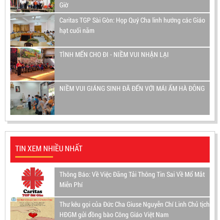
Giờ
Caritas TGP Sài Gòn: Họp Quý Cha linh hướng các Giáo
hạt cuối năm
TÌNH MẾN CHO ĐI - NIỀM VUI NHẬN LẠI
NIỀM VUI GIÁNG SINH ĐÃ ĐẾN VỚI MÁI ẤM HÀ ĐÔNG
TIN XEM NHIỀU NHẤT
Thông Báo: Về Việc Đăng Tải Thông Tin Sai Về Mổ Mắt
Miễn Phí
Thư kêu gọi của Đức Cha Giuse Nguyễn Chí Linh Chủ tịch
HĐGM gửi đồng bào Công Giáo Việt Nam