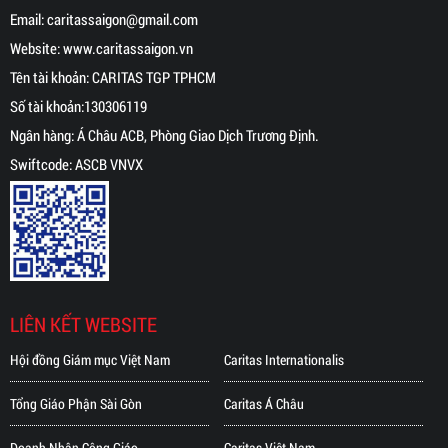
Email:
caritassaigon@gmail.com
từ của Đức Thánh Cha:
Website:
www.caritassaigon.
vn
Tên tài khoản: CARITAS TGP TPHCM
Số tài khoản:130306119
Ngân hàng: Á Châu ACB, Phòng Giao Dịch Trương Định.
Swiftcode: ASCB VNVX
LIÊN KẾT WEBSITE
Hội đồng Giám mục Việt Nam
Caritas Internationalis
Tổng Giáo Phận Sài Gòn
Caritas Á Châu
Doanh Nhân Công Giáo
Caritas Việt Nam