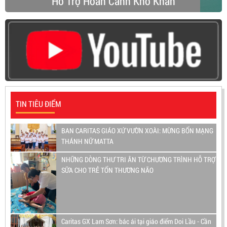
Hỗ Trợ Hoàn Cảnh Khó Khăn
TIN TIÊU ĐIỂM
BAN CARITAS GIÁO XỨ VƯỜN XOÀI: MỪNG BỔN MẠNG
THÁNH NỮ MATTA
NHỮNG DÒNG THƯ TRI ÂN TỪ CHƯƠNG TRÌNH HỖ TRỢ
SỮA CHO TRẺ TỔN THƯƠNG NÃO
Caritas GX Lam Sơn: bác ái tại giáo điểm Doi Lầu - Cần