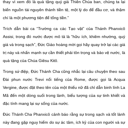
thay vì xem đó là quà tặng quý giá Thiên Chúa ban, chúng ta lại
biến nguồn tài nguyên thành tiền tệ, một lý do để đầu cơ, và thậm
chí là một phương tiện để tống tiền.”
Trích dẫn bài ca “Trường ca các Tạo vật” của Thánh Phanxicô
Assisi, trong đó nước được mô tả là “hữu ích, khiêm nhường, quý
giá và trong sạch”, Đức Giáo hoàng mời gọi hãy quay trở lại các giá
trị này và nhấn mạnh sự cần thiết phải tôn trọng và bảo vệ nước, là
quà tặng của Chúa Giêsu Kitô.
Trong sứ điệp, Đức Thánh Cha cũng nhắc lại câu chuyện theo sau
Đài phun nước Trevi nổi tiếng của Rome, được gọi là Acqua
Vergine, được đặt theo tên của một thiếu nữ đã chỉ dẫn binh lính La
Mã đến một dòng suối trong lành, biểu tượng của sự tinh khiết và
đặc tính mang lại sự sống của nước.
Đức Thánh Cha Phanxicô cảnh báo rằng sự trong sạch và tốt lành
này đang gặp nguy hiểm do sự ác tâm, ích kỷ của con người và sự