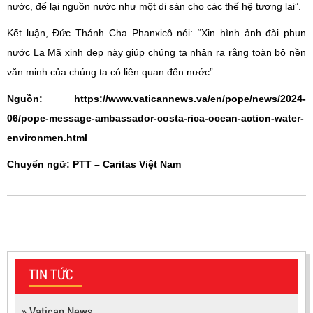
nước, để lại nguồn nước như một di sản cho các thế hệ tương lai”.
Kết luận, Đức Thánh Cha Phanxicô nói: “Xin hình ảnh đài phun
nước La Mã xinh đẹp này giúp chúng ta nhận ra rằng toàn bộ nền
văn minh của chúng ta có liên quan đến nước”.
Nguồn: https://www.vaticannews.va/en/pope/news/2024-
06/pope-message-ambassador-costa-rica-ocean-action-water-
environmen.html
Chuyển ngữ: PTT – Caritas Việt Nam
TIN TỨC
» Vatican News