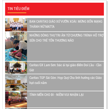
TIN TIÊU ĐIỂM
BAN CARITAS GIÁO XỨ VƯỜN XOÀI: MỪNG BỔN MẠNG
THÁNH NỮ MATTA
NHỮNG DÒNG THƯ TRI ÂN TỪ CHƯƠNG TRÌNH HỖ TRỢ
SỮA CHO TRẺ TỔN THƯƠNG NÃO
Caritas GX Lam Sơn: bác ái tại giáo điểm Doi Lầu - Cần
Giờ
Caritas TGP Sài Gòn: Họp Quý Cha linh hướng các Giáo
hạt cuối năm
TÌNH MẾN CHO ĐI - NIỀM VUI NHẬN LẠI