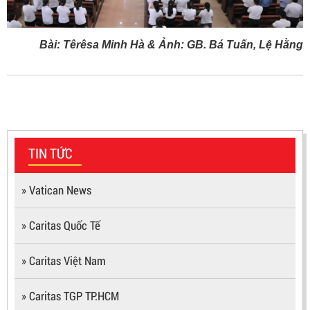
Bài: Têrêsa Minh Hà & Ảnh: GB. Bá Tuấn, Lệ Hằng
TIN TỨC
» Vatican News
» Caritas Quốc Tế
» Caritas Việt Nam
» Caritas TGP TP.HCM