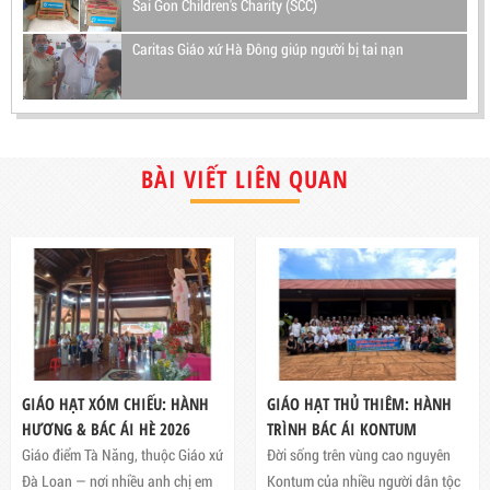
Sai Gon Children's Charity (SCC)
Caritas Giáo xứ Hà Đông giúp người bị tai nạn
BÀI VIẾT LIÊN QUAN
GIÁO HẠT XÓM CHIẾU: HÀNH
GIÁO HẠT THỦ THIÊM: HÀNH
HƯƠNG & BÁC ÁI HÈ 2026
TRÌNH BÁC ÁI KONTUM
Giáo điểm Tà Năng, thuộc Giáo xứ
Đời sống trên vùng cao nguyên
Đà Loan — nơi nhiều anh chị em
Kontum của nhiều người dân tộc