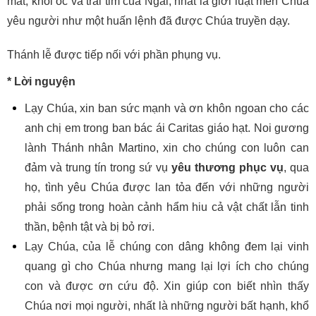
mắt, khối óc và trái tim của Ngài, nhất là giới luật mến Chúa
yêu người như một huấn lệnh đã được Chúa truyền dạy.
Thánh lễ được tiếp nối với phần phụng vụ.
* Lời nguyện
Lạy Chúa, xin ban sức mạnh và ơn khôn ngoan cho các
anh chị em trong ban bác ái Caritas giáo hạt. Noi gương
lành Thánh nhân Martino, xin cho chúng con luôn can
đảm và trung tín trong sứ vụ
yêu thương phục vụ
, qua
họ, tình yêu Chúa được lan tỏa đến với những người
phải sống trong hoàn cảnh hẩm hiu cả vật chất lẫn tinh
thần, bệnh tật và bị bỏ rơi.
Lạy Chúa, của lễ chúng con dâng không đem lại vinh
quang gì cho Chúa nhưng mang lại lợi ích cho chúng
con và được ơn cứu độ. Xin giúp con biết nhìn thấy
Chúa nơi mọi người, nhất là những người bất hạnh, khổ