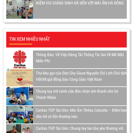
NIỀM VUI GIÁNG SINH ĐÃ ĐẾN VỚI MÁI ẤM HÀ ĐÔNG
TIN XEM NHIỀU NHẤT
Thông Báo: Về Việc Đăng Tải Thông Tin Sai Về Mổ Mắt
Miễn Phí
Thư kêu gọi của Đức Cha Giuse Nguyễn Chí Linh Chủ tịch
HĐGM gửi đồng bào Công Giáo Việt Nam
Chung tay mở cánh cửa đón nhận âm thanh cho bé
Thành Nhân
Caritas TGP Sài Gòn: Mái Ấm Têrêsa Calcutta – Điểm hẹn
cho trẻ có tổn thương não
Caritas TGP Sài Gòn: Chung tay lan tỏa yêu thương với