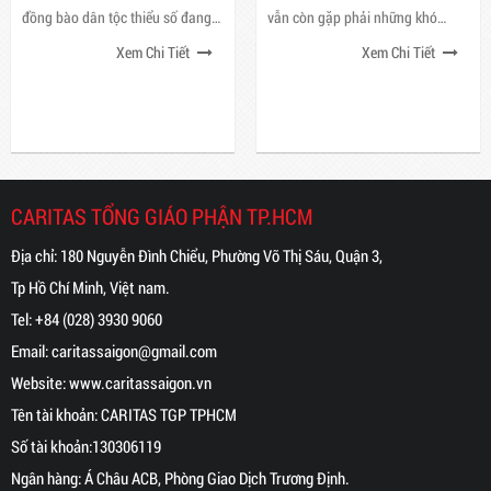
đồng bào dân tộc thiểu số đang
vẫn còn gặp phải những khó
phải đối diện với những khó khăn
khăn và thiếu thốn, vì vậy, sứ
Xem Chi Tiết
Xem Chi Tiết
trong cuộc sống và rất cần sự
mệnh bác ái trở nên quan trọng
quan tâm
hơn bao giờ hết
CARITAS TỔNG GIÁO PHẬN TP.HCM
Địa chỉ: 180 Nguyễn Đình Chiểu, Phường Võ Thị Sáu, Quận 3,
Tp Hồ Chí Minh, Việt nam.
Tel:
+84 (028) 3930 9060
Email:
caritassaigon@gmail.com
Website:
www.caritassaigon.
vn
Tên tài khoản: CARITAS TGP TPHCM
Số tài khoản:130306119
Ngân hàng: Á Châu ACB, Phòng Giao Dịch Trương Định.