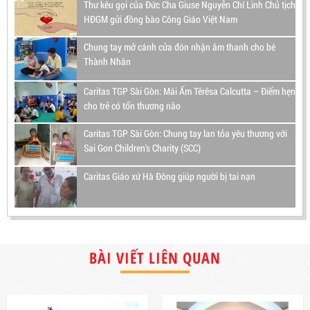
Thư kêu gọi của Đức Cha Giuse Nguyễn Chí Linh Chủ tịch
HĐGM gửi đồng bào Công Giáo Việt Nam
Chung tay mở cánh cửa đón nhận âm thanh cho bé
Thành Nhân
Caritas TGP Sài Gòn: Mái Ấm Têrêsa Calcutta – Điểm hẹn
cho trẻ có tổn thương não
Caritas TGP Sài Gòn: Chung tay lan tỏa yêu thương với
Sai Gon Children's Charity (SCC)
Caritas Giáo xứ Hà Đông giúp người bị tai nạn
BÀI VIẾT LIÊN QUAN