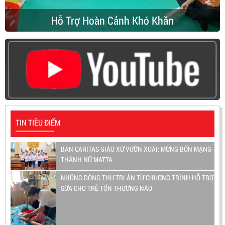
Hỗ Trợ Hoàn Cảnh Khó Khăn
TIN TIÊU ĐIỂM
BAN CARITAS GIÁO XỨ VƯỜN XOÀI: MỪNG BỔN MẠNG
THÁNH NỮ MATTA
NHỮNG DÒNG THƯ TRI ÂN TỪ CHƯƠNG TRÌNH HỖ TRỢ
SỮA CHO TRẺ TỔN THƯƠNG NÃO