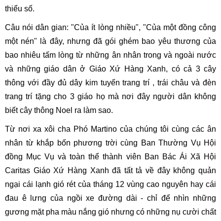
thiểu số.
Câu nói dân gian: "Của ít lòng nhiều", "Của một đồng công
một nén" là đây, nhưng đã gói ghém bao yêu thương của
bao nhiêu tấm lòng từ những ân nhân trong và ngoài nước
và những giáo dân ở Giáo Xứ Hàng Xanh, có cả 3 cây
thông với đầy đủ dây kim tuyến trang trí , trái châu và đèn
trang trí tặng cho 3 giáo họ mà nơi đây người dân không
biết cây thông Noel ra làm sao.
Từ nơi xa xôi cha Phó Martino của chúng tôi cùng các ân
nhân từ khắp bốn phương trời cùng Ban Thường Vụ Hội
đồng Mục Vụ và toàn thể thành viên Ban Bác Ái Xã Hội
Caritas Giáo Xứ Hàng Xanh đã tất tả về đây không quản
ngại cái lạnh gió rét của tháng 12 vùng cao nguyên hay cái
đau ê lưng của ngồi xe đường dài - chỉ để nhìn những
gương mặt pha màu nắng gió nhưng có những nụ cười chất