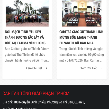
NỐI MẠCH TÌNH YÊU ĐẾN
CARITAS GIÁO XỨ THÁNH LINH
THÁNH ĐƯỜNG TẮC SẬY VÀ
MỪNG BỔN MẠNG THÁNH
ĐỨC MẸ FATIMA VĨNH LONG
ELIZABETH BỒ ĐÀO NHA
Ban Caritas giáo xứ Thánh Cẩm –
Trong bầu khí linh thiêng và ngập
giáo hạt Thủ Thiêm đã tổ chức
tràn niềm vui, vào lúc 05g00 sáng
chuyến hành hương về bên Trung
ngày 04/07/2026, Ban Caritas
tâm Hành hương Cha Phanxicô
Giáo xứ Thánh Linh (Hạt Thủ
Xem Chi Tiết
Xem Chi Tiết
Xaviê Trương Bửu Diệp (Tắc Sậy)
Thiêm) đã long trọng tổ chức
Thánh lễ mừng kính Thánh
Elizabeth Bồ Đào Nha
CARITAS TỔNG GIÁO PHẬN TP.HCM
Địa chỉ: 180 Nguyễn Đình Chiểu, Phường Võ Thị Sáu, Quận 3,