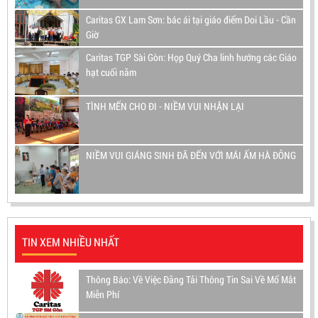
Caritas GX Lam Sơn: bác ái tại giáo điểm Doi Lầu - Cần
Giờ
Caritas TGP Sài Gòn: Họp Quý Cha linh hướng các Giáo
hạt cuối năm
TÌNH MẾN CHO ĐI - NIỀM VUI NHẬN LẠI
NIỀM VUI GIÁNG SINH ĐÃ ĐẾN VỚI MÁI ẤM HÀ ĐÔNG
TIN XEM NHIỀU NHẤT
Thông Báo: Về Việc Đăng Tải Thông Tin Sai Về Mổ Mắt
Miễn Phí