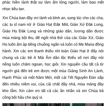
phác hiền lành thật sự làm ấm lòng người, làm bao mệt
nhọc tiêu tan.
Xin Chúa ban đầy ơn lành và bình an, sung túc cho các cha,
các tu sĩ nam nữ ở Giáo Hạt Đăk Mót, Giáo Xứ Đăk Long,
Giáo Họ Đăk Long và những giáo dân, lương dân được
mùa màng bội thu, để ngôi nhà thờ của các Giáo Xứ, Giáo
Họ luôn ấm áp tiếng chuông ngân và luôn có Mẹ Maria đồng
hành. Xin các em thanh thiếu nhi toàn Giáo Hạt ở đây nói
chung và các trẻ ở Mái Ấm dân tộc thiểu số nơi đây nói
riêng luôn chăm ngoan, học giỏi. Xin nguyện cầu tất cả từ
người già đến trẻ em được một mùa Giáng Sinh An Lành,
Hạnh Phúc và một Năm Mới, một cái Tết Nguyên Đán sắp
đến nhiều niềm vui, của cải chất đầy nhà, mùa màng đầy
kho lẫm. Xin cám ơn tất cả các ân nhân và xin Chúa trả
công bội hậu cho quý vị.