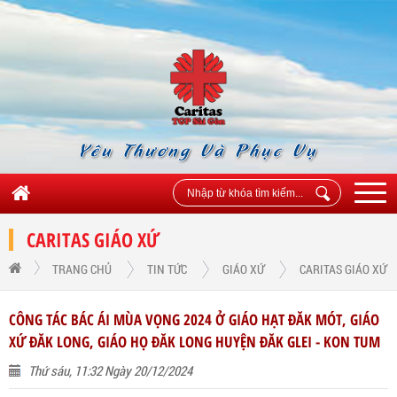
Yêu Thương Và Phục Vụ
CARITAS GIÁO XỨ
TRANG CHỦ
TIN TỨC
GIÁO XỨ
CARITAS GIÁO XỨ
CÔNG TÁC BÁC ÁI MÙA VỌNG 2024 Ở GIÁO HẠT ĐĂK MÓT, GIÁO
XỨ ĐĂK LONG, GIÁO HỌ ĐĂK LONG HUYỆN ĐĂK GLEI - KON TUM
Thứ sáu, 11:32 Ngày 20/12/2024