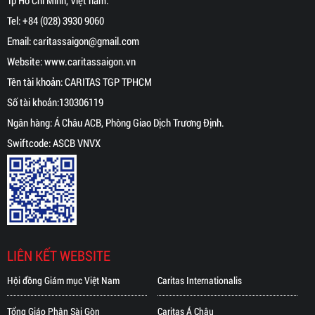
Tp Hồ Chí Minh, Việt nam.
Tel:
+84 (028) 3930 9060
Email:
caritassaigon@gmail.com
Website:
www.caritassaigon.
vn
Tên tài khoản: CARITAS TGP TPHCM
Số tài khoản:130306119
Ngân hàng: Á Châu ACB, Phòng Giao Dịch Trương Định.
Swiftcode: ASCB VNVX
LIÊN KẾT WEBSITE
Hội đồng Giám mục Việt Nam
Caritas Internationalis
Tổng Giáo Phận Sài Gòn
Caritas Á Châu