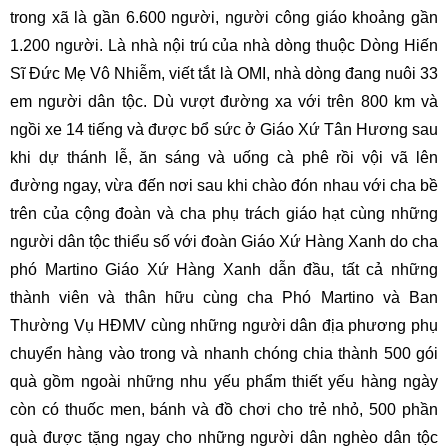
trong xã là gần 6.600 người, người công giáo khoảng gần
1.200 người. Là nhà nội trú của nhà dòng thuộc Dòng Hiến
Sĩ Đức Mẹ Vô Nhiễm, viết tắt là OMI, nhà dòng đang nuôi 33
em người dân tộc. Dù vượt đường xa với trên 800 km và
ngồi xe 14 tiếng và được bổ sức ở Giáo Xứ Tân Hương sau
khi dự thánh lễ, ăn sáng và uống cà phê rồi vội vã lên
đường ngay, vừa đến nơi sau khi chào đón nhau với cha bề
trên của cộng đoàn và cha phụ trách giáo hạt cùng những
người dân tộc thiểu số với đoàn Giáo Xứ Hàng Xanh do cha
phó Martino Giáo Xứ Hàng Xanh dẫn đầu, tất cả những
thành viên và thân hữu cùng cha Phó Martino và Ban
Thường Vụ HĐMV cùng những người dân địa phương phụ
chuyển hàng vào trong và nhanh chóng chia thành 500 gói
quà gồm ngoài những nhu yếu phẩm thiết yếu hàng ngày
còn có thuốc men, bánh và đồ chơi cho trẻ nhỏ, 500 phần
quà được tặng ngay cho những người dân nghèo dân tộc