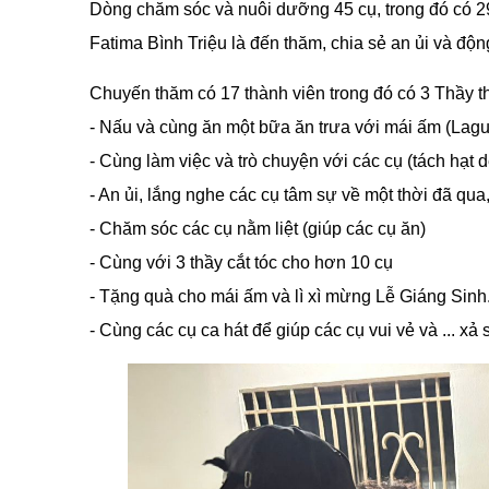
Dòng chăm sóc và nuôi dưỡng 45 cụ, trong đó có 29
Fatima Bình Triệu là đến thăm, chia sẻ an ủi và động
Chuyến thăm có 17 thành viên trong đó có 3 Thầy t
- Nấu và cùng ăn một bữa ăn trưa với mái ấm (Lag
- Cùng làm việc và trò chuyện với các cụ (tách hạt d
- An ủi, lắng nghe các cụ tâm sự về một thời đã qu
- Chăm sóc các cụ nằm liệt (giúp các cụ ăn)
- Cùng với 3 thầy cắt tóc cho hơn 10 cụ
- Tặng quà cho mái ấm và lì xì mừng Lễ Giáng Sinh
- Cùng các cụ ca hát để giúp các cụ vui vẻ và ... xả 