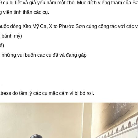
 cụ bị liệt và già yếu nằm một chỗ. Mục đích viếng thăm của Ba
 viên tinh thần các cụ.
huộc dòng Xito Mỹ Ca, Xito Phước Sơn cùng cộng tác với các v
u bánh mỳ)
ẻ)
a, những vui buồn các cụ đã và đang gặp
.
stress do tâm lý các cụ mặc cảm vì bị bỏ rơi.