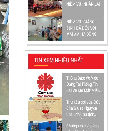
NIỀM VUI NHẬN LẠI
NIỀM VUI GIÁNG
SINH ĐÃ ĐẾN VỚI
MÁI ẤM HÀ ĐÔNG
TIN XEM NHIỀU NHẤT
Thông Báo: Về Việc
Đăng Tải Thông Tin
Sai Về Mổ Mắt Miễn
Phí
Thư kêu gọi của Đức
Cha Giuse Nguyễn
Chí Linh Chủ tịch
HĐGM gửi đồng bào
Chung tay mở cánh
Công Giáo Việt Nam