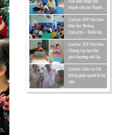
cửa đón nhận âm
thanh cho bé Thành
Nhân
Caritas TGP Sài Gòn:
Mái Ấm Têrêsa
Calcutta – Điểm hẹn
cho trẻ có tổn
Caritas TGP Sài Gòn:
thương não
Chung tay lan tỏa
yêu thương với Sai
Gon Children's
Caritas Giáo xứ Hà
Charity (SCC)
Đông giúp người bị tai
nạn