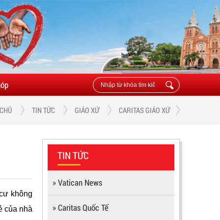
góp
 CHỦ
TIN TỨC
GIÁO XỨ
CARITAS GIÁO XỨ
TIN TỨC
» Vatican News
 cư không
» Caritas Quốc Tế
ẻ của nhà