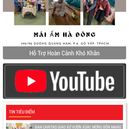
Hỗ Trợ Hoàn Cảnh Khó Khăn
TIN TIÊU ĐIỂM
BAN CARITAS GIÁO XỨ VƯỜN XOÀI: MỪNG BỔN MẠNG