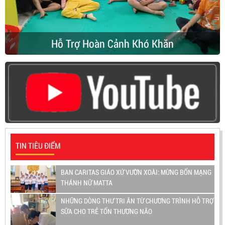
Hỗ Trợ Hoàn Cảnh Khó Khăn
TIN TIÊU ĐIỂM
BAN CARITAS GIÁO XỨ VƯỜN XOÀI: MỪNG BỔN MẠNG
THÁNH NỮ MATTA
NHỮNG DÒNG THƯ TRI ÂN TỪ CHƯƠNG TRÌNH HỖ TRỢ
SỮA CHO TRẺ TỔN THƯƠNG NÃO