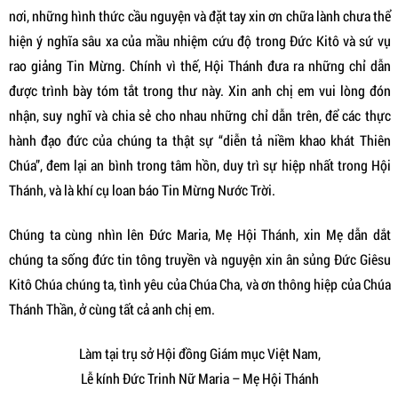
nơi, những hình thức cầu nguyện và đặt tay xin ơn chữa lành chưa thể
hiện ý nghĩa sâu xa của mầu nhiệm cứu độ trong Đức Kitô và sứ vụ
rao giảng Tin Mừng. Chính vì thế, Hội Thánh đưa ra những chỉ dẫn
được trình bày tóm tắt trong thư này. Xin anh chị em vui lòng đón
nhận, suy nghĩ và chia sẻ cho nhau những chỉ dẫn trên, để các thực
hành đạo đức của chúng ta thật sự “diễn tả niềm khao khát Thiên
Chúa”, đem lại an bình trong tâm hồn, duy trì sự hiệp nhất trong Hội
Thánh, và là khí cụ loan báo Tin Mừng Nước Trời.
Chúng ta cùng nhìn lên Đức Maria, Mẹ Hội Thánh, xin Mẹ dẫn dắt
chúng ta sống đức tin tông truyền và nguyện xin ân sủng Đức Giêsu
Kitô Chúa chúng ta, tình yêu của Chúa Cha, và ơn thông hiệp của Chúa
Thánh Thần, ở cùng tất cả anh chị em.
Làm tại trụ sở Hội đồng Giám mục Việt Nam,
Lễ kính Đức Trinh Nữ Maria – Mẹ Hội Thánh