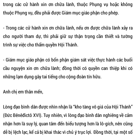
trong các cử hành xin ơn chữa lành, thuộc Phụng vụ hoặc không
thuộc Phụng vụ, đều phải được Giám mục giáo phận cho phép.
- Trong các cử hành xin ơn chữa lành, nếu ơn được chữa lành xảy ra
cho người tham dự, thì phải giữ sự thận trọng cần thiết và tường
trình sự việc cho thẩm quyền Hội Thánh.
- Giám mục giáo phận có bổn phận giám sát việc thực hành các buổi
cầu nguyện xin ơn chữa lành; đồng thời có quyền can thiệp khi có
những lạm dụng gây tai tiếng cho cộng đoàn tín hữu.
Anh chị em thân mến,
Lòng đạo bình dân được nhìn nhận là “kho tàng vô giá của Hội Thánh”
(Đức Bênêđictô XVI). Tuy nhiên, vì lòng đạo bình dân nghiêng về cảm
nhận hơn là suy lý, quan tâm đến biểu tượng hơn là lô-gích, nên cũng
dễ bị lệch lạc, kể cả bị khai thác vì chủ ý trục lợi. Đồng thời, tại một số