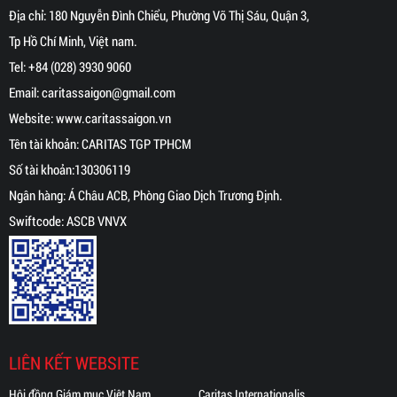
Địa chỉ: 180 Nguyễn Đình Chiểu, Phường Võ Thị Sáu, Quận 3,
Tp Hồ Chí Minh, Việt nam.
Tel:
+84 (028) 3930 9060
Email:
caritassaigon@gmail.com
Website:
www.caritassaigon.
vn
Tên tài khoản: CARITAS TGP TPHCM
Số tài khoản:130306119
Ngân hàng: Á Châu ACB, Phòng Giao Dịch Trương Định.
Swiftcode: ASCB VNVX
LIÊN KẾT WEBSITE
Hội đồng Giám mục Việt Nam
Caritas Internationalis