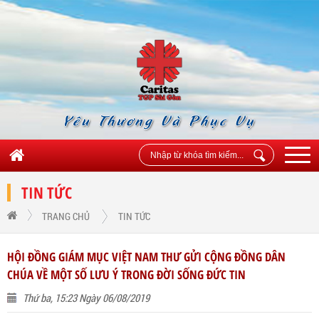
Yêu Thương Và Phục Vụ
TIN TỨC
TRANG CHỦ
TIN TỨC
HỘI ĐỒNG GIÁM MỤC VIỆT NAM THƯ GỬI CỘNG ĐỒNG DÂN
CHÚA VỀ MỘT SỐ LƯU Ý TRONG ĐỜI SỐNG ĐỨC TIN
Thứ ba, 15:23 Ngày 06/08/2019