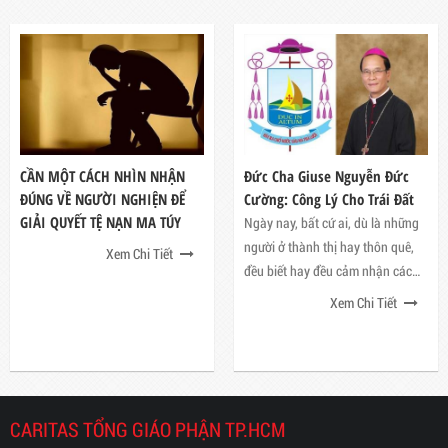
CẦN MỘT CÁCH NHÌN NHẬN
Đức Cha Giuse Nguyễn Đức
ĐÚNG VỀ NGƯỜI NGHIỆN ĐỂ
Cường: Công Lý Cho Trái Đất
GIẢI QUYẾT TỆ NẠN MA TÚY
Ngày nay, bất cứ ai, dù là những
người ở thành thị hay thôn quê,
Xem Chi Tiết
đều biết hay đều cảm nhận các
hiện tượng thất thường về thời
Xem Chi Tiết
tiết, khí hậu, mưa gió, bão táp, lụt
lội, ô nhiễm không khí cũng như ô
nhiễm nguồn nước, biển cả và
sông ngòi. Không những nhận
biết, cảm nhận mà đôi khi còn là
CARITAS TỔNG GIÁO PHẬN TP.HCM
nạn nhân nữa.