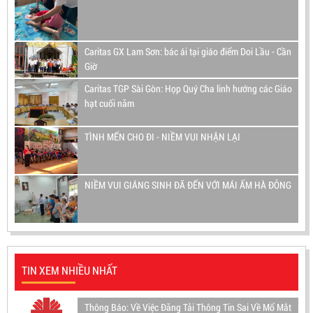
Caritas GX Lam Sơn: bác ái tại giáo điểm Doi Lầu - Cần
Giờ
Caritas TGP Sài Gòn: Họp Quý Cha linh hướng các Giáo
hạt cuối năm
TÌNH MẾN CHO ĐI - NIỀM VUI NHẬN LẠI
NIỀM VUI GIÁNG SINH ĐÃ ĐẾN VỚI MÁI ẤM HÀ ĐÔNG
TIN XEM NHIỀU NHẤT
Thông Báo: Về Việc Đăng Tải Thông Tin Sai Về Mổ Mắt