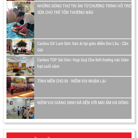
NHỮNG DÒNG THƯ TRI ÂN TỪ CHƯƠNG TRÌNH HỖ TRỢ
SỮA CHO TRẺ TỔN THƯƠNG NÃO
Caritas GX Lam Sơn: bác ái tại giáo điểm Doi Lầu - Cần
Giờ
Caritas TGP Sài Gòn: Họp Quý Cha linh hướng các Giáo
hạt cuối năm
TÌNH MẾN CHO ĐI - NIỀM VUI NHẬN LẠI
NIỀM VUI GIÁNG SINH ĐÃ ĐẾN VỚI MÁI ẤM HÀ ĐÔNG