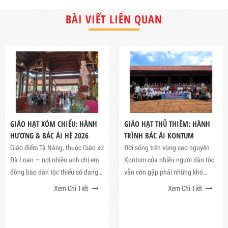
BÀI VIẾT LIÊN QUAN
 HẠT XÓM CHIẾU: HÀNH
GIÁO HẠT THỦ THIÊM: HÀNH
Cari
G & BÁC ÁI HÈ 2026
TRÌNH BÁC ÁI KONTUM
Hàng
Xứ 
điểm Tà Năng, thuộc Giáo xứ
Đời sống trên vùng cao nguyên
Trong
an — nơi nhiều anh chị em
Kontum của nhiều người dân tộc
thánh
bào dân tộc thiểu số đang
vẫn còn gặp phải những khó
Chiên
đối diện với những khó khăn
khăn và thiếu thốn, vì vậy, sứ
Xem Chi Tiết
Xem Chi Tiết
nguyệ
 cuộc sống và rất cần sự
mệnh bác ái trở nên quan trọng
sĩ - 
 tâm
hơn bao giờ hết
tổ ch