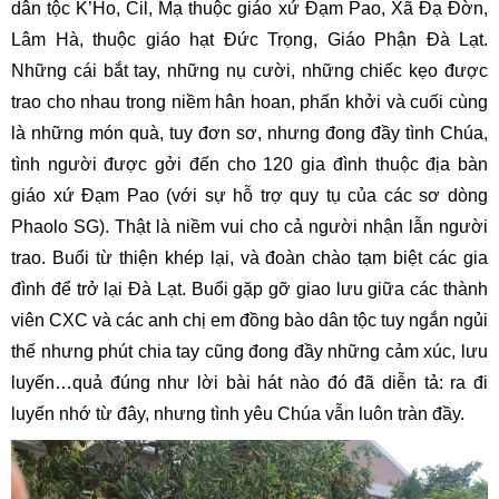
dân tộc K’Ho, Cil, Mạ thuộc giáo xứ Đạm Pao, Xã Đạ Đờn,
Lâm Hà, thuộc giáo hạt Đức Trọng, Giáo Phận Đà Lạt.
Những cái bắt tay, những nụ cười, những chiếc kẹo được
trao cho nhau trong niềm hân hoan, phấn khởi và cuối cùng
là những món quà, tuy đơn sơ, nhưng đong đầy tình Chúa,
tình người được gởi đến cho 120 gia đình thuộc địa bàn
giáo xứ Đạm Pao (với sự hỗ trợ quy tụ của các sơ dòng
Phaolo SG). Thật là niềm vui cho cả người nhận lẫn người
trao. Buổi từ thiện khép lại, và đoàn chào tạm biệt các gia
đình để trở lại Đà Lạt. Buổi gặp gỡ giao lưu giữa các thành
viên CXC và các anh chị em đồng bào dân tộc tuy ngắn ngủi
thế nhưng phút chia tay cũng đong đầy những cảm xúc, lưu
luyến…quả đúng như lời bài hát nào đó đã diễn tả: ra đi
luyến nhớ từ đây, nhưng tình yêu Chúa vẫn luôn tràn đầy.