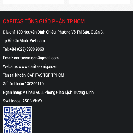
gây q
Tâm (
10.0
CARITAS TỔNG GIÁO PHẬN TP.HCM
nhật
Địa chỉ: 180 Nguyễn Đình Chiểu, Phường Võ Thị Sáu, Quận 3,
Tp Hồ Chí Minh, Việt nam.
Tel:
+84 (028) 3930 9060
Email:
caritassaigon@gmail.com
Website:
www.caritassaigon.
vn
Tên tài khoản: CARITAS TGP TPHCM
Số tài khoản:130306119
Ngân hàng: Á Châu ACB, Phòng Giao Dịch Trương Định.
Swiftcode: ASCB VNVX