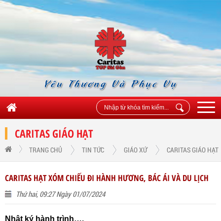
Yêu Thương Và Phục Vụ
CARITAS GIÁO HẠT
TRANG CHỦ
TIN TỨC
GIÁO XỨ
CARITAS GIÁO HẠT
CARITAS HẠT XÓM CHIẾU ĐI HÀNH HƯƠNG, BÁC ÁI VÀ DU LỊCH
Thứ hai, 09:27 Ngày 01/07/2024
Nhật ký hành trình….