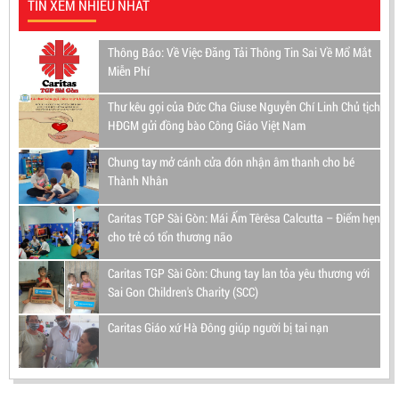
TIN XEM NHIỀU NHẤT
Thông Báo: Về Việc Đăng Tải Thông Tin Sai Về Mổ Mắt
Miễn Phí
Thư kêu gọi của Đức Cha Giuse Nguyễn Chí Linh Chủ tịch
HĐGM gửi đồng bào Công Giáo Việt Nam
Chung tay mở cánh cửa đón nhận âm thanh cho bé
Thành Nhân
Caritas TGP Sài Gòn: Mái Ấm Têrêsa Calcutta – Điểm hẹn
cho trẻ có tổn thương não
Caritas TGP Sài Gòn: Chung tay lan tỏa yêu thương với
Sai Gon Children's Charity (SCC)
Caritas Giáo xứ Hà Đông giúp người bị tai nạn