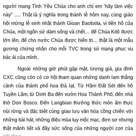
người mang Tình Yêu Chúa cho anh chị em ‘hãy làm việc
này” …. Thật là ý nghĩa trong thánh lễ hôm nay, cùng giáo
hội mừng lễ sinh nhật thánh Gioan Baotixita, vị tiền hô của
Chúa, một ngôn sứ dám sống và chết… để Chúa Kitô được
lớn lên, để cho nước Chúa được hiển trị… thật là một mẫu
gương chứng nhân cho mỗi TVC trong sứ mạng phục vụ
bác ái của mình.
Ngoài những giờ phút gặp mặt, lượng giá, gia đình
CXC cũng còn có cơ hội tham quan những danh lam thắng
cảnh của thành phố hoa Đà lạt. Từ Hầm Đất Sét đến hồ
Tuyền Lâm, từ Dinh Ba đến vườn Hoa Thành Phố, đến nhà
thờ Don Bosco. Đến Langbian thưởng thức món ẩm thực
núi rừng và đặc biệt cùng giao lưu văn hóa cồng chiên với
những bài hát, những điệu múa tuy mộc mạc, đơn sơ nhưng
thật mãnh liệt và đầy sức sống của những người con của