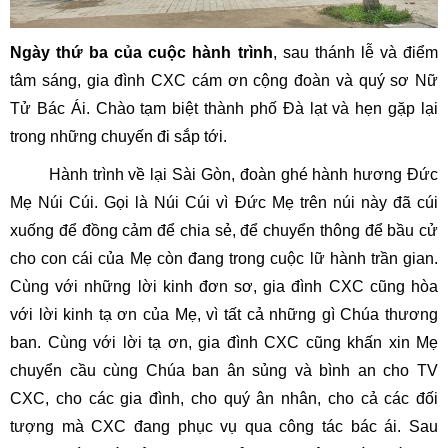
Ngày thứ ba của cuộc hành trình
, sau thánh lễ và điểm
tâm sáng, gia đình CXC cám ơn cộng đoàn và quý sơ Nữ
Tử Bác Ái. Chào tạm biệt thành phố Đà lạt và hẹn gặp lại
trong những chuyến đi sắp tới.
Hành trình về lại Sài Gòn, đoàn ghé hành hương Đức
Mẹ Núi Cúi. Gọi là Núi Cúi vì Đức Mẹ trên núi này đã cúi
xuống để đồng cảm để chia sẻ, để chuyển thông để bầu cử
cho con cái của Mẹ còn đang trong cuộc lữ hành trần gian.
Cùng với những lời kinh đơn sơ, gia đình CXC cũng hòa
với lời kinh tạ ơn của Mẹ, vì tất cả những gì Chúa thương
ban. Cùng với lời tạ ơn, gia đình CXC cũng khấn xin Mẹ
chuyển cầu cùng Chúa ban ân sủng và bình an cho TV
CXC, cho các gia đình, cho quý ân nhân, cho cả các đối
tượng mà CXC đang phục vụ qua công tác bác ái. Sau