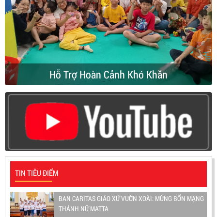
Hỗ Trợ Hoàn Cảnh Khó Khăn
TIN TIÊU ĐIỂM
BAN CARITAS GIÁO XỨ VƯỜN XOÀI: MỪNG BỔN MẠNG
THÁNH NỮ MATTA