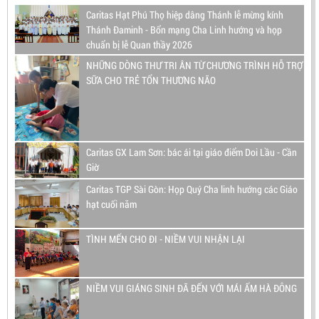
Caritas Hạt Phú Thọ hiệp dâng Thánh lễ mừng kính
Thánh Đaminh - Bổn mạng Cha Linh hướng và họp
chuẩn bị lễ Quan thầy 2026
NHỮNG DÒNG THƯ TRI ÂN TỪ CHƯƠNG TRÌNH HỖ TRỢ
SỮA CHO TRẺ TỔN THƯƠNG NÃO
Caritas GX Lam Sơn: bác ái tại giáo điểm Doi Lầu - Cần
Giờ
Caritas TGP Sài Gòn: Họp Quý Cha linh hướng các Giáo
hạt cuối năm
TÌNH MẾN CHO ĐI - NIỀM VUI NHẬN LẠI
NIỀM VUI GIÁNG SINH ĐÃ ĐẾN VỚI MÁI ẤM HÀ ĐÔNG