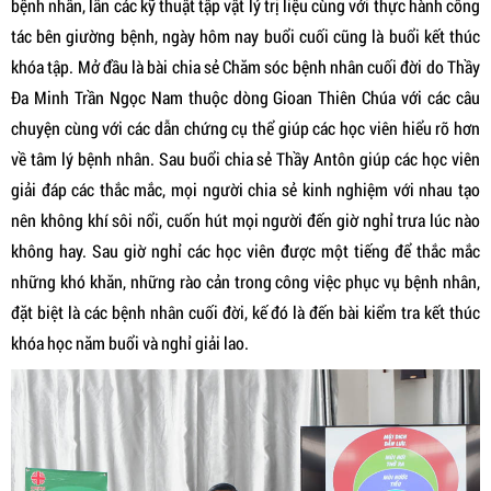
bệnh nhân, lẫn các kỹ thuật tập vật lý trị liệu cùng với thực hành công
tác bên giường bệnh, ngày hôm nay buổi cuối cũng là buổi kết thúc
khóa tập. Mở đầu là bài chia sẻ Chăm sóc bệnh nhân cuối đời do Thầy
Đa Minh Trần Ngọc Nam thuộc dòng Gioan Thiên Chúa với các câu
chuyện cùng với các dẫn chứng cụ thể giúp các học viên hiểu rõ hơn
về tâm lý bệnh nhân. Sau buổi chia sẻ Thầy Antôn giúp các học viên
giải đáp các thắc mắc, mọi người chia sẻ kinh nghiệm với nhau tạo
nên không khí sôi nổi, cuốn hút mọi người đến giờ nghỉ trưa lúc nào
không hay. Sau giờ nghỉ các học viên được một tiếng để thắc mắc
những khó khăn, những rào cản trong công việc phục vụ bệnh nhân,
đặt biệt là các bệnh nhân cuối đời, kế đó là đến bài kiểm tra kết thúc
khóa học năm buổi và nghỉ giải lao.