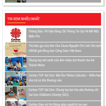
TIN XEM NHIỀU NHẤT
Thông Báo: Về Việc Đăng Tải Thông Tin Sai Về Mổ Mắt
Miễn Phí
Thư kêu gọi của Đức Cha Giuse Nguyễn Chí Linh Chủ tịch
HĐGM gửi đồng bào Công Giáo Việt Nam
Chung tay mở cánh cửa đón nhận âm thanh cho bé
Thành Nhân
Caritas TGP Sài Gòn: Mái Ấm Têrêsa Calcutta – Điểm hẹn
cho trẻ có tổn thương não
Caritas TGP Sài Gòn: Chung tay lan tỏa yêu thương với
Sai Gon Children's Charity (SCC)
Caritas Giáo xứ Hà Đông giúp người bị tai nạn