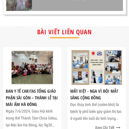
BÀI VIẾT LIÊN QUAN
BAN Y TẾ CARITAS TỔNG GIÁO
MẮT VIỆT - NGA VÌ ĐÔI MẮT
PHẬN SÀI GÒN – THÁNH LỄ TẠI
SÁNG CỘNG ĐỒNG
MÁI ẤM HÀ ĐÔNG
Đục thủy tinh thể (cườm khô) là
Ngày 7/6/2024, Giáo Hội kính
bệnh lý phổ biến gây giảm thị lực
trọng thể Thánh Tâm Chúa Giêsu,
ở người lớn tuổi do tình trạng
tại Mái ấm Hà Đông, lúc 9g30
thoái hóa mắt và là nguyên nhân
Xem Chi Tiết