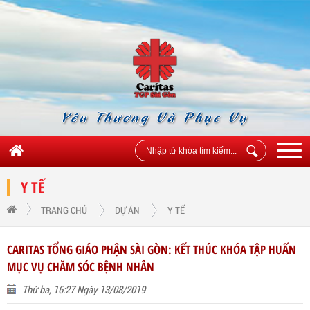
Yêu Thương Và Phục Vụ
Y TẾ
TRANG CHỦ
DỰ ÁN
Y TẾ
CARITAS TỔNG GIÁO PHẬN SÀI GÒN: KẾT THÚC KHÓA TẬP HUẤN
MỤC VỤ CHĂM SÓC BỆNH NHÂN
Thứ ba, 16:27 Ngày 13/08/2019