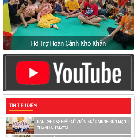
Hỗ Trợ Hoàn Cảnh Khó Khăn
TIN TIÊU ĐIỂM
BAN CARITAS GIÁO XỨ VƯỜN XOÀI: MỪNG BỔN MẠNG
THÁNH NỮ MATTA