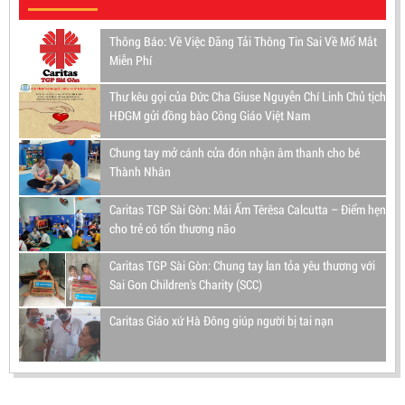
Thông Báo: Về Việc Đăng Tải Thông Tin Sai Về Mổ Mắt
Miễn Phí
Thư kêu gọi của Đức Cha Giuse Nguyễn Chí Linh Chủ tịch
HĐGM gửi đồng bào Công Giáo Việt Nam
Chung tay mở cánh cửa đón nhận âm thanh cho bé
Thành Nhân
Caritas TGP Sài Gòn: Mái Ấm Têrêsa Calcutta – Điểm hẹn
cho trẻ có tổn thương não
Caritas TGP Sài Gòn: Chung tay lan tỏa yêu thương với
Sai Gon Children's Charity (SCC)
Caritas Giáo xứ Hà Đông giúp người bị tai nạn