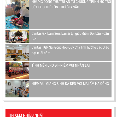
NHỮNG DÒNG THƯ TRI ÂN TỪ CHƯƠNG TRÌNH HỖ TRỢ
SỮA CHO TRẺ TỔN THƯƠNG NÃO
Caritas GX Lam Sơn: bác ái tại giáo điểm Doi Lầu - Cần
Giờ
Caritas TGP Sài Gòn: Họp Quý Cha linh hướng các Giáo
hạt cuối năm
TÌNH MẾN CHO ĐI - NIỀM VUI NHẬN LẠI
NIỀM VUI GIÁNG SINH ĐÃ ĐẾN VỚI MÁI ẤM HÀ ĐÔNG
TIN XEM NHIỀU NHẤT