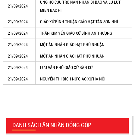
UNG HO CUU TRO NAN NHAN BI BAO VA LU LUT
21/09/2024
MIEN BAC FT
21/09/2024
GIÁO XỨ BÌNH THUẬN GIÁO HẠT TÂN SƠN NHÌ
21/09/2024
TRẦN KIM YẾN GIÁO XỨ BÌNH AN THƯỢNG
21/09/2024
MỘT ÂN NHÂN GIÁO HẠT PHÚ NHUẬN
21/09/2024
MỘT ÂN NHÂN GIÁO HẠT PHÚ NHUẬN
21/09/2024
LƯU VĂN PHÚ GIÁO XỨ BÀN CỜ
21/09/2024
NGUYỄN THỊ BÍCH NỮ GIÁO XỨ HÀ NỘI
DANH SÁCH ÂN NHÂN ĐÓNG GÓP