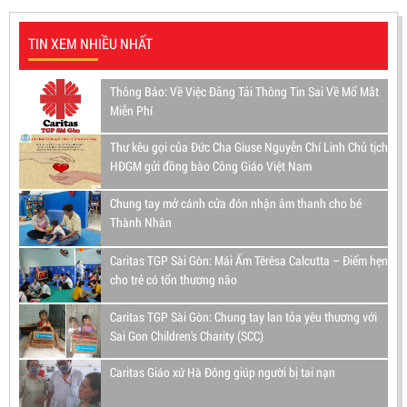
TIN XEM NHIỀU NHẤT
Thông Báo: Về Việc Đăng Tải Thông Tin Sai Về Mổ Mắt
Miễn Phí
Thư kêu gọi của Đức Cha Giuse Nguyễn Chí Linh Chủ tịch
HĐGM gửi đồng bào Công Giáo Việt Nam
Chung tay mở cánh cửa đón nhận âm thanh cho bé
Thành Nhân
Caritas TGP Sài Gòn: Mái Ấm Têrêsa Calcutta – Điểm hẹn
cho trẻ có tổn thương não
Caritas TGP Sài Gòn: Chung tay lan tỏa yêu thương với
Sai Gon Children's Charity (SCC)
Caritas Giáo xứ Hà Đông giúp người bị tai nạn