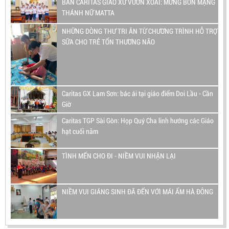
BAN CARITAS GIÁO XỨ VƯỜN XOÀI: MỪNG BỔN MẠNG
THÁNH NỮ MATTA
NHỮNG DÒNG THƯ TRI ÂN TỪ CHƯƠNG TRÌNH HỖ TRỢ
SỮA CHO TRẺ TỔN THƯƠNG NÃO
Caritas GX Lam Sơn: bác ái tại giáo điểm Doi Lầu - Cần
Giờ
Caritas TGP Sài Gòn: Họp Quý Cha linh hướng các Giáo
hạt cuối năm
TÌNH MẾN CHO ĐI - NIỀM VUI NHẬN LẠI
NIỀM VUI GIÁNG SINH ĐÃ ĐẾN VỚI MÁI ẤM HÀ ĐÔNG