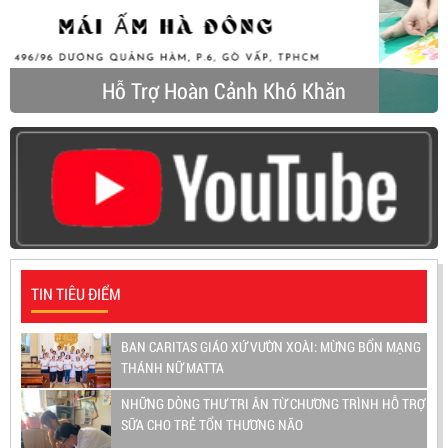
Hỗ Trợ Hoàn Cảnh Khó Khăn
TIN TIÊU ĐIỂM
BAN CARITAS GIÁO XỨ VƯỜN XOÀI: MỪNG BỔN MẠNG
THÁNH NỮ MATTA
NHỮNG DÒNG THƯ TRI ÂN TỪ CHƯƠNG TRÌNH HỖ TRỢ
SỮA CHO TRẺ TỔN THƯƠNG NÃO