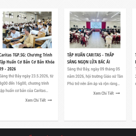
TẬP HUẤN CARITAS - THẮP
TẬP HUẤN NHÂN VIÊN VP VÀ
SÁNG NGỌN LỬA BÁC ÁI
BLK CARITAS
Sáng thứ Bảy, ngày 09 tháng 05
Thứ năm ngày 19 tháng 9 năm
năm 2026, hội trường Giáo xứ Tân
2024, tại hội trường TGM Sài Gòn
Phú trở nên ấm áp và rộn ràng
đã có buổi tập huấn dành cho
hơn thường lệ
nhân viên VP, trưởng và phó BLK
Xem Chi Tiết
Xem Chi Tiết
Caritas các giáo hạt TGP Sài Gòn.