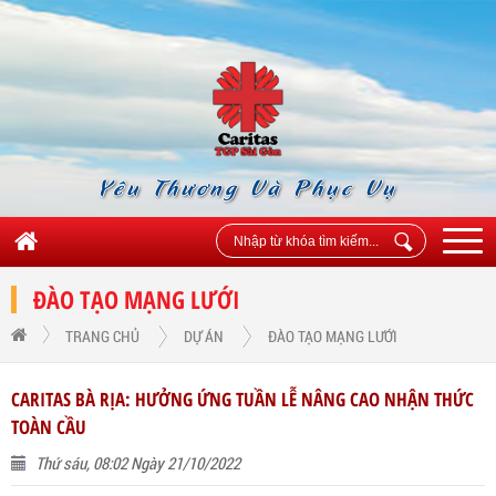
Yêu Thương Và Phục Vụ
ĐÀO TẠO MẠNG LƯỚI
TRANG CHỦ
DỰ ÁN
ĐÀO TẠO MẠNG LƯỚI
CARITAS BÀ RỊA: HƯỞNG ỨNG TUẦN LỄ NÂNG CAO NHẬN THỨC
TOÀN CẦU
Thứ sáu, 08:02 Ngày 21/10/2022