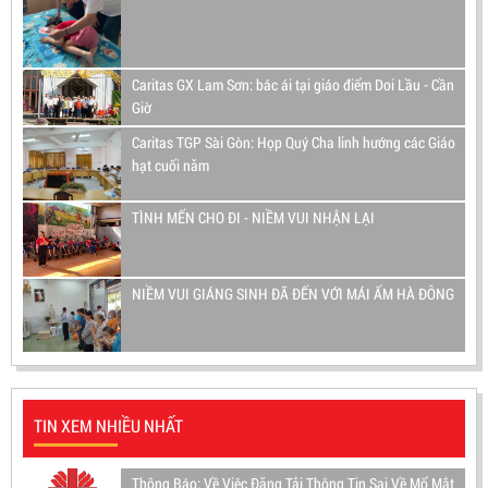
Caritas GX Lam Sơn: bác ái tại giáo điểm Doi Lầu - Cần
Giờ
Caritas TGP Sài Gòn: Họp Quý Cha linh hướng các Giáo
hạt cuối năm
TÌNH MẾN CHO ĐI - NIỀM VUI NHẬN LẠI
NIỀM VUI GIÁNG SINH ĐÃ ĐẾN VỚI MÁI ẤM HÀ ĐÔNG
TIN XEM NHIỀU NHẤT
Thông Báo: Về Việc Đăng Tải Thông Tin Sai Về Mổ Mắt