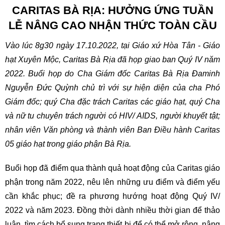
CARITAS BÀ RỊA: HƯỞNG ỨNG TUẦN
LỄ NÂNG CAO NHẬN THỨC TOÀN CẦU
Vào lúc 8g30 ngày 17.10.2022, tại Giáo xứ Hòa Tân - Giáo
hạt Xuyên Mộc, Caritas Bà Rịa đã họp giao ban Quý IV năm
2022. Buổi họp do Cha Giám đốc Caritas Bà Rịa Đaminh
Nguyễn Đức Quỳnh chủ trì với sự hiện diện của cha Phó
Giám đốc; quý Cha đặc trách Caritas các giáo hạt, quý Cha
và nữ tu chuyên trách người có HIV/ AIDS, người khuyết tật;
nhân viên Văn phòng và thành viên Ban Điều hành Caritas
05 giáo hạt trong giáo phận Bà Rịa.
Buổi họp đã điểm qua thành quả hoạt động của Caritas giáo
phận trong năm 2022, nêu lên những ưu điểm và điểm yếu
cần khắc phục; đề ra phương hướng hoạt động Quý IV/
2022 và năm 2023. Đồng thời dành nhiều thời gian để thảo
luận, tìm cách bổ sung trang thiết bị để có thể mở rộng, nâng