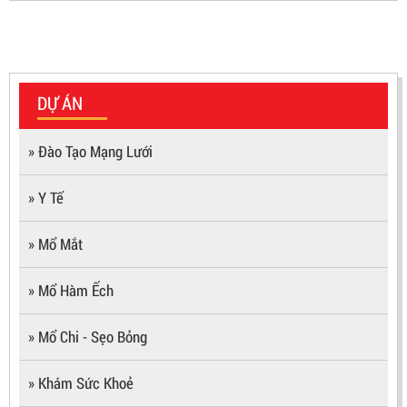
DỰ ÁN
» Đào Tạo Mạng Lưới
» Y Tế
» Mổ Mắt
» Mổ Hàm Ếch
» Mổ Chi - Sẹo Bỏng
» Khám Sức Khoẻ