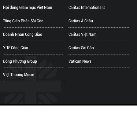
Hội đồng Giám mục Việt Nam
Caritas Internationalis
Tổng Giáo Phận Sài Gòn
Caritas Á Châu
Doanh Nhân Công Giáo
Caritas Việt Nam
Y Tế Công Giáo
Caritas Sài Gòn
Đông Phương Group
Vatican News
Việt Thương Music
Copyright © 2018 Bản quyền thuộc về CARITAS TỔNG GIÁO PHẬN TP.HCM
Người online: 68 | Tổng lượt truy cập: 4,536,739
Zalo