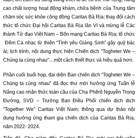
cao chất lượng hoạt động khám, chữa bệnh của Trung tâm
chăm sóc sức khỏe cộng đồng Caritas Bà Rịa; thay đổi cách
thức tổ chức Đại hội Caritas Bà Rịa lần VI và mừng lễ Các
thánh Tử đạo Việt Nam – Bổn mạng Caritas Bà Rịa; tổ chức
Đêm Ca nhạc từ thiện “Tình yêu Giáng Sinh” gây quỹ bác
ái; lịch trình, nội dung thực hiện Chiến dịch “Togheter We –
Chúng ta cùng nhau”…một cách thiết thực và hiệu quả hơn.
Phần cuối buổi họp, đại diện Ban chiến dịch “Togheter We –
Chúng ta cùng nhau” đã đọc thư mời hưởng ứng Tuần lễ
Nâng cao nhận thức toàn cầu của Cha Phêrô Nguyễn Trọng
Đường, SVD – Trưởng Ban Điều Phối chiến dịch dịch
“Together We” Caritas Việt Nam; thông qua dự thảo nội
dung hưởng ứng tham gia chiến dịch của Caritas Bà Rịa,
năm 2022- 2024.