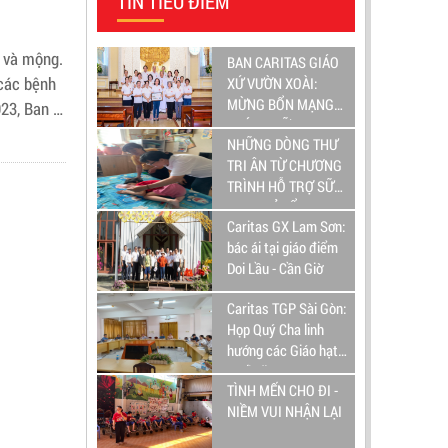
TIN TIÊU ĐIỂM
c sinh
m và mộng.
BAN CARITAS GIÁO
 các bệnh
XỨ VƯỜN XOÀI:
MỪNG BỔN MẠNG
023, Ban Y
THÁNH NỮ MATTA
hị Nguyễn
NHỮNG DÒNG THƯ
Nguyễn Chí
TRI ÂN TỪ CHƯƠNG
TRÌNH HỖ TRỢ SỮA
CHO TRẺ TỔN
Caritas GX Lam Sơn:
THƯƠNG NÃO
bác ái tại giáo điểm
Doi Lầu - Cần Giờ
Caritas TGP Sài Gòn:
Họp Quý Cha linh
hướng các Giáo hạt
cuối năm
TÌNH MẾN CHO ĐI -
NIỀM VUI NHẬN LẠI