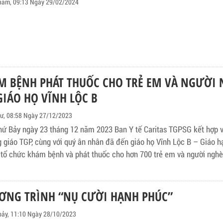
năm, 09:13 Ngày 29/02/2024
M BỆNH PHÁT THUỐC CHO TRẺ EM VÀ NGƯỜI
GIÁO HỌ VĨNH LỘC B
tư, 08:58 Ngày 27/12/2023
hứ Bảy ngày 23 tháng 12 năm 2023 Ban Y tế Caritas TGPSG kết hợp vớ
g giáo TGP, cùng với quý ân nhân đã đến giáo họ Vĩnh Lộc B – Giáo h
 tổ chức khám bệnh và phát thuốc cho hơn 700 trẻ em và người nghèo
ƠNG TRÌNH “NỤ CƯỜI HẠNH PHÚC”
bảy, 11:10 Ngày 28/10/2023