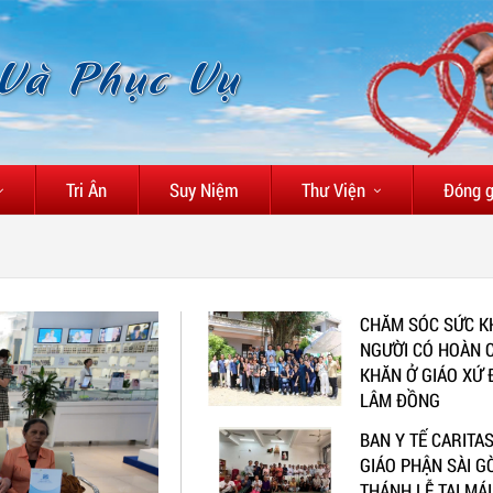
 Và Phục Vụ
Tri Ân
Suy Niệm
Thư Viện
Đóng 
CHĂM SÓC SỨC K
NGƯỜI CÓ HOÀN 
KHĂN Ở GIÁO XỨ 
LÂM ĐỒNG
BAN Y TẾ CARITA
GIÁO PHẬN SÀI G
THÁNH LỄ TẠI MÁ