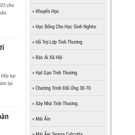
023 cho
» Khuyến Học
hăn.
» Học Bổng Cho Học Sinh Nghèo
» Hỗ Trợ Lớp Tình Thương
ời
» Bác Ái Xã Hội
» Hạt Gạo Tình Thương
tiếp tục
hám tại
» Chương Trình Đối Ứng 30-70
» Xây Nhà Tình Thương
oàn
» Mái Ấm
» Mái Ấm Teresa Calcutta