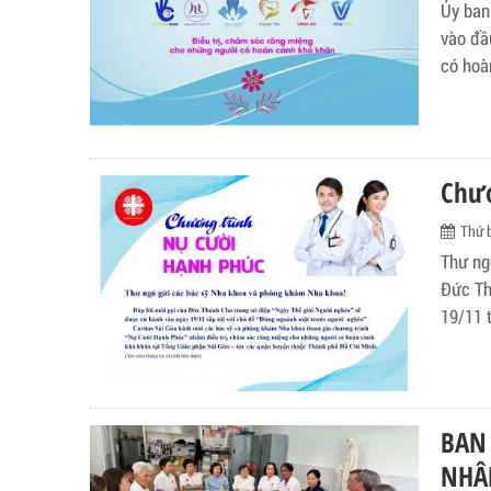
Ủy ban
vào đầ
có hoà
huyện 
Chư
Thứ 
Thư ng
Đức Th
19/11 
BAN 
NHÂ