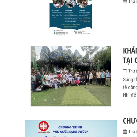
Thứ 
KHÁ
TẠI 
Thứ 
Sáng t
tế côn
Nhì để
CHƯ
Thứ 