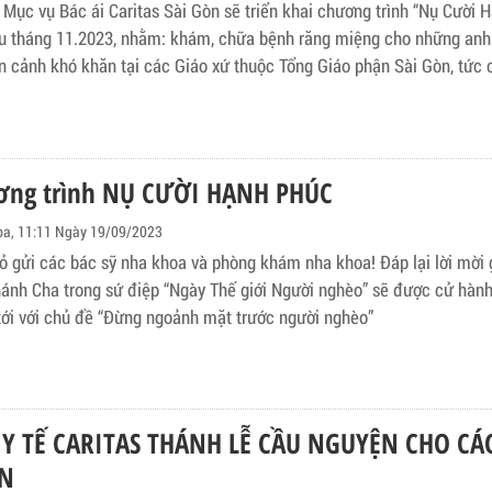
 Mục vụ Bác ái Caritas Sài Gòn sẽ triển khai chương trình “Nụ Cười 
u tháng 11.2023, nhằm: khám, chữa bệnh răng miệng cho những anh
n cảnh khó khăn tại các Giáo xứ thuộc Tổng Giáo phận Sài Gòn, tức
của thành phố Hồ Chí Minh.
ơng trình NỤ CƯỜI HẠNH PHÚC
ba, 11:11 Ngày 19/09/2023
ỏ gửi các bác sỹ nha khoa và phòng khám nha khoa! Đáp lại lời mời 
ánh Cha trong sứ điệp “Ngày Thế giới Người nghèo” sẽ được cử hàn
tới với chủ đề “Đừng ngoảnh mặt trước người nghèo”
Y TẾ CARITAS THÁNH LỄ CẦU NGUYỆN CHO CÁ
N