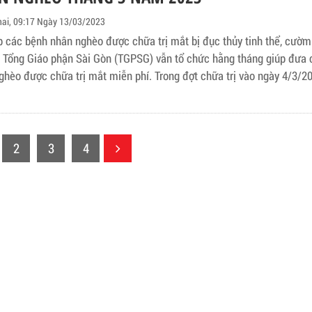
đưa con em đến trước cổng trường. Như thường lệ, thầy cô ra đón họ
nh và điểm danh sĩ số.
hai, 09:17 Ngày 13/03/2023
p các bệnh nhân nghèo được chữa trị mắt bị đục thủy tinh thể, cườ
s Tổng Giáo phận Sài Gòn (TGPSG) vẫn tổ chức hằng tháng giúp đưa
ghèo được chữa trị mắt miễn phí. Trong đợt chữa trị vào ngày 4/3/2
itas TGPSG là nữ tu Têrêsa Phương Dung, anh Huỳnh Quang Trung, c
h Tuyết đã đưa 10 bệnh nhân đến Trung Tâm Mắt Xuân Vũ số 500/6 
 P7, Q10, Tp. HCM để được chữa trị mắt.
2
3
4