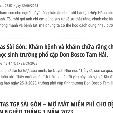
hai, 08:57 Ngày 12/06/2023
hăm sóc cho người này” Lòng trắc ẩn như một bài tập Hiệp Hành của
ành. Tôi mời gọi anh chị em cùng suy tư về sự thật rằng, chính nhờ k
mong manh và bệnh tật, mà chúng ta có thể học cách cùng nhau bướ
ách của Thiên Chúa, đó là sự gần gũi, trắc ẩn và dịu dàng" (Trích: S
ánh Cha Phanxicô cho ngày Thế giới Bệnh nhân XXXI, ngày 11.02.20
tas Sài Gòn: Khám bệnh và khám chữa răng ch
ọc sinh trường phổ cập Don Bosco Tam Hải.
ba, 13:47 Ngày 28/03/2023
lúc chờ đợi tới lượt của mình, bé Quỳnh Như nói: “Thầy ơi, con sợ qu
luôn áh”. Thầy cười an ủi: “Ui trời, ba cái đồ yêu này mà sợ gì”. Khi được thầy
ng báo ngày 25-3-2023, trường phổ cập tình thương Don Bosco Tam H
oàn Caritas của Tổng Giáo phận Sài Gòn (TGPSG) đến khám bệnh và
ăng miễn phí cho các em học sinh, suốt tuần vừa qua, các em học si
âm ran hỏi nhau về việc mình có đi khám bệnh hay không. Vào lúc 06g30
TAS TGP SÀI GÒN – MỔ MẮT MIỄN PHÍ CHO B
hứ Bảy ngày 25-3-2023, tuy là ngày nghỉ học nhưng đã có lác đác vài
N NGHÈO THÁNG 3 NĂM 2023