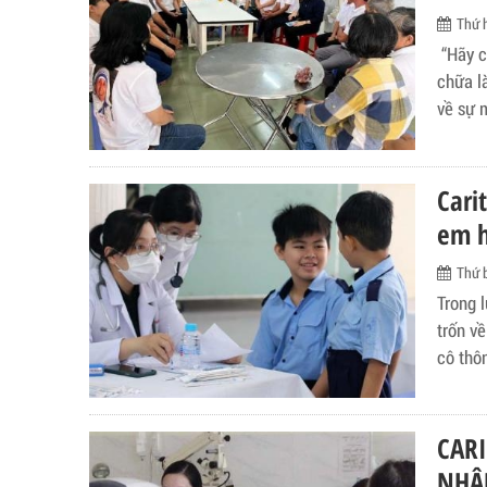
Thứ 
“Hãy c
chữa l
về sự 
phong c
Đức Th
Cari
em h
Thứ 
Trong 
trốn về 
cô thô
phái đ
chữa r
trường r
CARI
sáng t
NHÂ