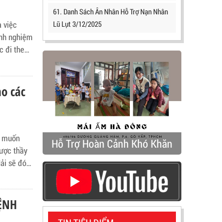
61. Danh Sách Ân Nhân Hỗ Trợ Nạn Nhân
Lũ Lụt 3/12/2025
 việc
inh nghiệm
c đi theo
ứ điệp của
23)
o các
á, muốn
Hỗ Trợ Hoàn Cảnh Khó Khăn
ải sẽ đón
 khám
nh của
ỆNH
 phụ