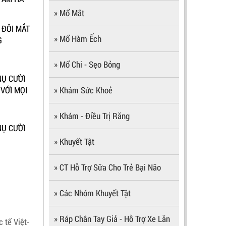
» Mổ Mắt
Ì ĐÔI MẮT
» Mổ Hàm Ếch
G
» Mổ Chi - Sẹo Bỏng
NỤ CƯỜI
VỚI MỌI
» Khám Sức Khoẻ
» Khám - Điều Trị Răng
 NỤ CƯỜI
» Khuyết Tật
» CT Hỗ Trợ Sữa Cho Trẻ Bại Não
» Các Nhóm Khuyết Tật
» Ráp Chân Tay Giả - Hỗ Trợ Xe Lăn
 tế Việt-