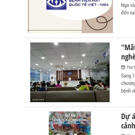
Nga và
đến na
"Mắt
ngh
Thứ 
Sáng 1
chương
bệnh v
Dự á
cảnh