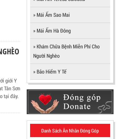
» Mái Ấm Sao Mai
» Mái Ấm Hà Đông
» Khám Chữa Bệnh Miễn Phí Cho
 NGHÈO
Người Nghèo
» Bảo Hiểm Y Tế
i giới Y
ạt Tân Sơn
 tại đây.
Danh Sách Ân Nhân Đóng Góp