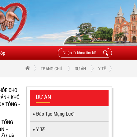
góp
TRANG CHỦ
DỰ ÁN
Y TẾ
HỎE CHO
DỰ ÁN
CẢNH KHÓ
ĐẠ TÔNG -
» Đào Tạo Mạng Lưới
S TỔNG
ÒN –
» Y Tế
I ẤM HÀ