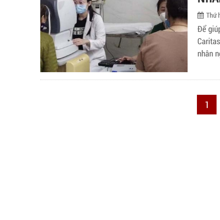
huynh 
của mì
Thứ 
Để giú
Carita
nhân n
Tế Car
Thị Án
Thanh,
1