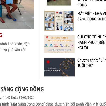
ĐÔNG
MẮT VIỆT - NGA V
SÁNG CỘNG ĐỒN
G
CHƯƠNG TRÌNH "
HẠNH PHÚC" ĐẾN 
cảnh khó khăn, đặc
NGƯỜI
h vụ y tế vẫn còn
Chương trình: "VÌ
TUỔI THƠ"
 SÁNG CỘNG ĐỒNG
tư, 14:40 Ngày 15/05/2024
 trình “Mắt Sáng Cộng Đồng” được thực hiện bởi Bệnh Viện Mắt Quốc