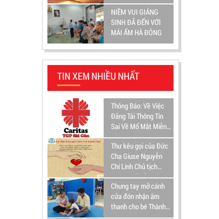
NIỀM VUI GIÁNG
SINH ĐÃ ĐẾN VỚI
MÁI ẤM HÀ ĐÔNG
TIN XEM NHIỀU NHẤT
Thông Báo: Về Việc
Đăng Tải Thông Tin
Sai Về Mổ Mắt Miễn
Phí
Thư kêu gọi của Đức
Cha Giuse Nguyễn
Chí Linh Chủ tịch
HĐGM gửi đồng bào
Chung tay mở cánh
Công Giáo Việt Nam
cửa đón nhận âm
thanh cho bé Thành
Nhân