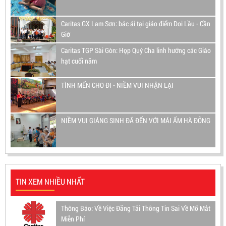
Caritas GX Lam Sơn: bác ái tại giáo điểm Doi Lầu - Cần
Giờ
Caritas TGP Sài Gòn: Họp Quý Cha linh hướng các Giáo
hạt cuối năm
TÌNH MẾN CHO ĐI - NIỀM VUI NHẬN LẠI
NIỀM VUI GIÁNG SINH ĐÃ ĐẾN VỚI MÁI ẤM HÀ ĐÔNG
TIN XEM NHIỀU NHẤT
Thông Báo: Về Việc Đăng Tải Thông Tin Sai Về Mổ Mắt
Miễn Phí