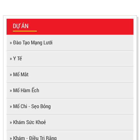
DỰ ÁN
» Đào Tạo Mạng Lưới
» Y Tế
» Mổ Mắt
» Mổ Hàm Ếch
» Mổ Chi - Sẹo Bỏng
» Khám Sức Khoẻ
» Khám - Điều Trị Răng