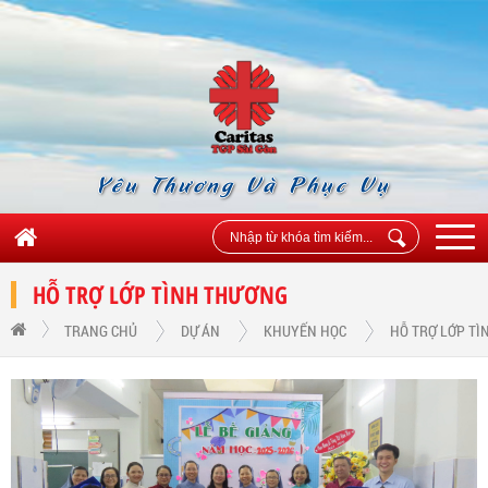
Yêu Thương Và Phục Vụ
HỖ TRỢ LỚP TÌNH THƯƠNG
TRANG CHỦ
DỰ ÁN
KHUYẾN HỌC
HỖ TRỢ LỚP T