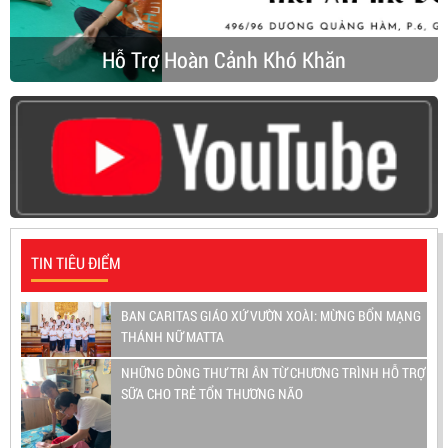
Hỗ Trợ Hoàn Cảnh Khó Khăn
TIN TIÊU ĐIỂM
BAN CARITAS GIÁO XỨ VƯỜN XOÀI: MỪNG BỔN MẠNG
THÁNH NỮ MATTA
NHỮNG DÒNG THƯ TRI ÂN TỪ CHƯƠNG TRÌNH HỖ TRỢ
SỮA CHO TRẺ TỔN THƯƠNG NÃO