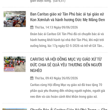
gian được sống." (Ga 6,51)
Ban Caritas giáo xứ Tân Phú bác ái tại giáo xứ
Kon Xơmluh và hành hương Đức Mẹ Măng Đen
Thứ ba, 14:13 Ngày 09/06/2026
Đoàn bác ái Caritas GX Tân Phú đã có chuyến bác ái và
hành hương khởi hành tại nhà thờ Tân Phú, khi mặt trời
xuống bóng, lúc 17g ngày 02-5-2026 và trở về GX Tân
Phú khi thành phố tĩnh lặng, còn đang yên giấc, lúc 1g30
ngày 5-6-2026.
CARITAS VÀ HỘI ĐỒNG MỤC VỤ GIÁO XỨ TỪ
ĐỨC CHIA SẺ QUÀ YÊU THƯƠNG ĐẾN NGƯỜI
NGHÈO
Thứ ba, 09:43 Ngày 26/05/2026
Caritas cùng Hội đồng Mục vụ giáo xứ đã trao tặng 70
phần quà yêu thương đến những người nghèo, người già
neo đơn và các hoàn cảnh khó khăn trong giáo xứ.
Chuyến Bác Ái Caritas Giáo Xứ Phú Trung — Cần