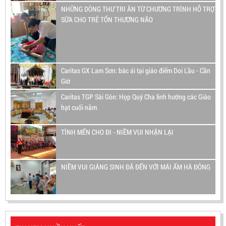
NHỮNG DÒNG THƯ TRI ÂN TỪ CHƯƠNG TRÌNH HỖ TRỢ
SỮA CHO TRẺ TỔN THƯƠNG NÃO
Caritas GX Lam Sơn: bác ái tại giáo điểm Doi Lầu - Cần
Giờ
Caritas TGP Sài Gòn: Họp Quý Cha linh hướng các Giáo
hạt cuối năm
TÌNH MẾN CHO ĐI - NIỀM VUI NHẬN LẠI
NIỀM VUI GIÁNG SINH ĐÃ ĐẾN VỚI MÁI ẤM HÀ ĐÔNG