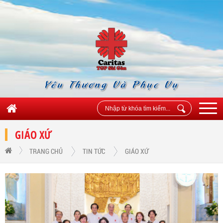
Yêu Thương Và Phục Vụ
GIÁO XỨ
TRANG CHỦ
TIN TỨC
GIÁO XỨ