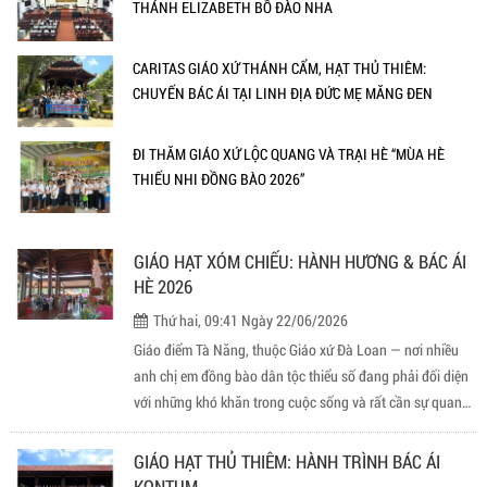
THÁNH ELIZABETH BỒ ĐÀO NHA
CARITAS GIÁO XỨ THÁNH CẨM, HẠT THỦ THIÊM:
CHUYẾN BÁC ÁI TẠI LINH ĐỊA ĐỨC MẸ MĂNG ĐEN
ĐI THĂM GIÁO XỨ LỘC QUANG VÀ TRẠI HÈ “MÙA HÈ
THIẾU NHI ĐỒNG BÀO 2026”
GIÁO HẠT XÓM CHIẾU: HÀNH HƯƠNG & BÁC ÁI
HÈ 2026
Thứ hai, 09:41 Ngày 22/06/2026
Giáo điểm Tà Năng, thuộc Giáo xứ Đà Loan — nơi nhiều
anh chị em đồng bào dân tộc thiểu số đang phải đối diện
với những khó khăn trong cuộc sống và rất cần sự quan
tâm
GIÁO HẠT THỦ THIÊM: HÀNH TRÌNH BÁC ÁI
KONTUM