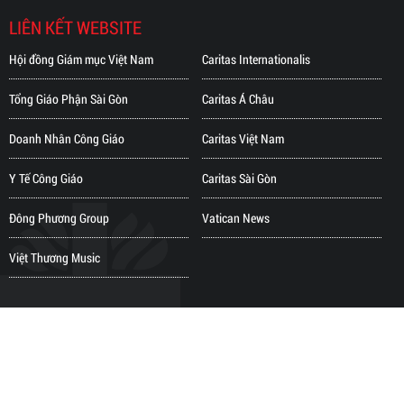
LIÊN KẾT WEBSITE
Hội đồng Giám mục Việt Nam
Caritas Internationalis
Tổng Giáo Phận Sài Gòn
Caritas Á Châu
Doanh Nhân Công Giáo
Caritas Việt Nam
Y Tế Công Giáo
Caritas Sài Gòn
Đông Phương Group
Vatican News
Việt Thương Music
Copyright © 2018 Bản quyền thuộc về CARITAS TỔNG GIÁO PHẬN TP.HCM
Người online: 28 | Tổng lượt truy cập: 4,535,870