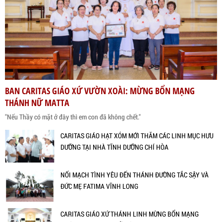
BAN CARITAS GIÁO XỨ VƯỜN XOÀI: MỪNG BỔN MẠNG
THÁNH NỮ MATTA
"Nếu Thầy có mặt ở đây thì em con đã không chết."
CARITAS GIÁO HẠT XÓM MỚI THĂM CÁC LINH MỤC HƯU
DƯỠNG TẠI NHÀ TĨNH DƯỠNG CHÍ HÒA
NỐI MẠCH TÌNH YÊU ĐẾN THÁNH ĐƯỜNG TẮC SẬY VÀ
ĐỨC MẸ FATIMA VĨNH LONG
CARITAS GIÁO XỨ THÁNH LINH MỪNG BỔN MẠNG