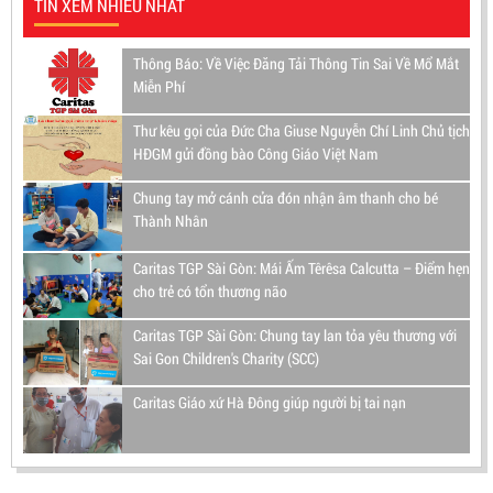
TIN XEM NHIỀU NHẤT
Thông Báo: Về Việc Đăng Tải Thông Tin Sai Về Mổ Mắt
Miễn Phí
Thư kêu gọi của Đức Cha Giuse Nguyễn Chí Linh Chủ tịch
HĐGM gửi đồng bào Công Giáo Việt Nam
Chung tay mở cánh cửa đón nhận âm thanh cho bé
Thành Nhân
Caritas TGP Sài Gòn: Mái Ấm Têrêsa Calcutta – Điểm hẹn
cho trẻ có tổn thương não
Caritas TGP Sài Gòn: Chung tay lan tỏa yêu thương với
Sai Gon Children's Charity (SCC)
Caritas Giáo xứ Hà Đông giúp người bị tai nạn