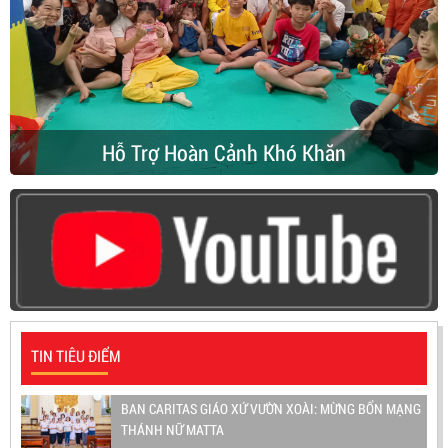
Hỗ Trợ Hoàn Cảnh Khó Khăn
TIN TIÊU ĐIỂM
BAN CARITAS GIÁO XỨ VƯỜN XOÀI: MỪNG BỔN MẠNG
THÁNH NỮ MATTA