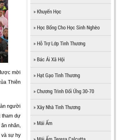
» Khuyến Học
» Học Bổng Cho Học Sinh Nghèo
» Hỗ Trợ Lớp Tình Thương
» Bác Ái Xã Hội
 được mời
» Hạt Gạo Tình Thương
của Thiên
» Chương Trình Đối Ứng 30-70
oàn người
» Xây Nhà Tình Thương
c tham dự
» Mái Ấm
 ân nhân,
g và sự hy
» Mái Ấm Teresa Calcutta