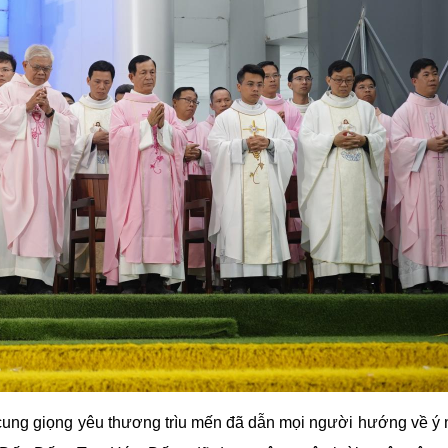
cung giọng yêu thương trìu mến đã dẫn mọi người hướng về ý 