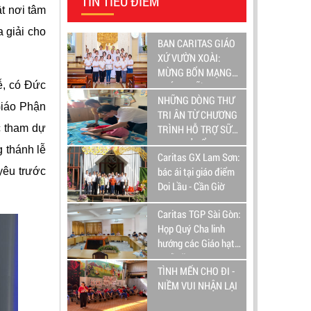
TIN TIÊU ĐIỂM
t nơi tâm
 giải cho
BAN CARITAS GIÁO
XỨ VƯỜN XOÀI:
MỪNG BỔN MẠNG
ễ, có Đức
THÁNH NỮ MATTA
NHỮNG DÒNG THƯ
Giáo Phận
TRI ÂN TỪ CHƯƠNG
c tham dự
TRÌNH HỖ TRỢ SỮA
CHO TRẺ TỔN
 thánh lễ
Caritas GX Lam Sơn:
THƯƠNG NÃO
bác ái tại giáo điểm
yêu trước
Doi Lầu - Cần Giờ
Caritas TGP Sài Gòn:
Họp Quý Cha linh
hướng các Giáo hạt
cuối năm
TÌNH MẾN CHO ĐI -
NIỀM VUI NHẬN LẠI