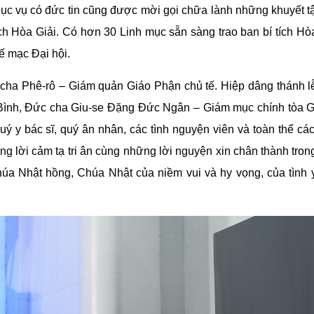
c vụ có đức tin cũng được mời gọi chữa lành những khuyết tậ
ch Hòa Giải. Có hơn 30 Linh mục sẵn sàng trao ban bí tích Hòa
ế mạc Đại hội.
cha Phê-rô – Giám quản Giáo Phận chủ tế. Hiệp dâng thánh l
Bình, Đức cha Giu-se Đặng Đức Ngân – Giám mục chính tòa 
quý y bác sĩ, quý ân nhân, các tình nguyện viên và toàn thể cá
g lời cảm tạ tri ân cùng những lời nguyện xin chân thành trong
húa Nhật hồng, Chúa Nhật của niềm vui và hy vọng, của tình 