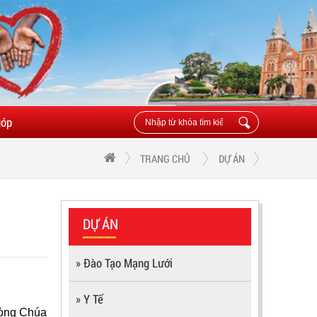
góp
TRANG CHỦ
DỰ ÁN
DỰ ÁN
» Đào Tạo Mạng Lưới
» Y Tế
Lòng Chúa