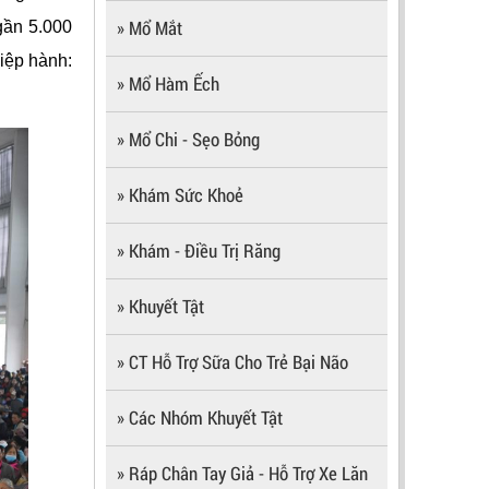
» Mổ Mắt
gần 5.000
iệp hành:
» Mổ Hàm Ếch
» Mổ Chi - Sẹo Bỏng
» Khám Sức Khoẻ
» Khám - Điều Trị Răng
» Khuyết Tật
» CT Hỗ Trợ Sữa Cho Trẻ Bại Não
» Các Nhóm Khuyết Tật
» Ráp Chân Tay Giả - Hỗ Trợ Xe Lăn