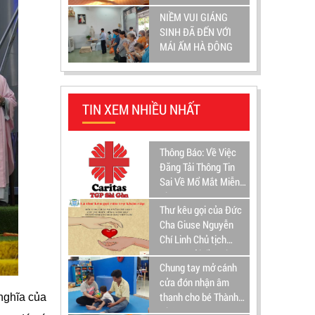
NIỀM VUI GIÁNG
SINH ĐÃ ĐẾN VỚI
MÁI ẤM HÀ ĐÔNG
TIN XEM NHIỀU NHẤT
Thông Báo: Về Việc
Đăng Tải Thông Tin
Sai Về Mổ Mắt Miễn
Phí
Thư kêu gọi của Đức
Cha Giuse Nguyễn
Chí Linh Chủ tịch
HĐGM gửi đồng bào
Chung tay mở cánh
Công Giáo Việt Nam
cửa đón nhận âm
thanh cho bé Thành
nghĩa của
Nhân