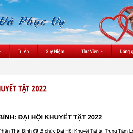
 Và Phục Vụ
Tri Ân
Suy Niệm
Thư Viện
Đóng 
HUYẾT TẬT 2022
BÌNH: ĐẠI HỘI KHUYẾT TẬT 2022
Phận Thái Bình đã tổ chức Đại Hội Khuyết Tật tại Trung Tâm 