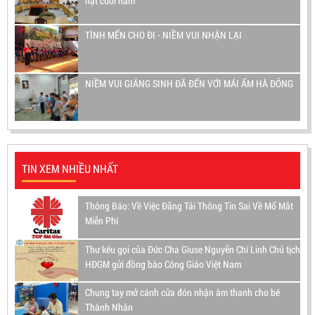
hạt cuối năm
TÌNH MẾN CHO ĐI - NIỀM VUI NHẬN LẠI
NIỀM VUI GIÁNG SINH ĐÃ ĐẾN VỚI MÁI ẤM HÀ ĐÔNG
TIN XEM NHIỀU NHẤT
Thông Báo: Về Việc Đăng Tải Thông Tin Sai Về Mổ Mắt
Miễn Phí
Thư kêu gọi của Đức Cha Giuse Nguyễn Chí Linh Chủ tịch
HĐGM gửi đồng bào Công Giáo Việt Nam
Chung tay mở cánh cửa đón nhận âm thanh cho bé
Thành Nhân