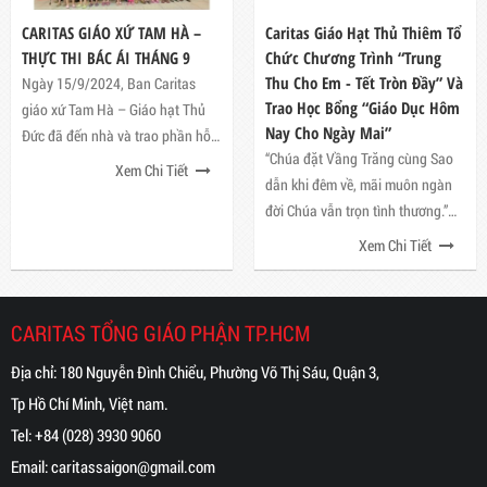
 GIÁO XỨ TAM HÀ –
Caritas Giáo Hạt Thủ Thiêm Tổ
Ban Cari
I BÁC ÁI THÁNG 9
Chức Chương Trình “Trung
Sức Cho
Thu Cho Em - Tết Tròn Đầy” Và
9/2024, Ban Caritas
“Chỉ có h
Trao Học Bổng “Giáo Dục Hôm
Tam Hà – Giáo hạt Thủ
ta có kiế
Nay Cho Ngày Mai”
ến nhà và trao phần hỗ
triển về 
“Chúa đặt Vầng Trăng cùng Sao
hí cho 12 học sinh.
động để l
Xem Chi Tiết
dẫn khi đêm về, mãi muôn ngàn
đời Chúa vẫn trọn tình thương.”
(TV 135 - Trung Thu)
Xem Chi Tiết
CARITAS TỔNG GIÁO PHẬN TP.HCM
Địa chỉ: 180 Nguyễn Đình Chiểu, Phường Võ Thị Sáu, Quận 3,
Tp Hồ Chí Minh, Việt nam.
Tel:
+84 (028) 3930 9060
Email:
caritassaigon@gmail.com