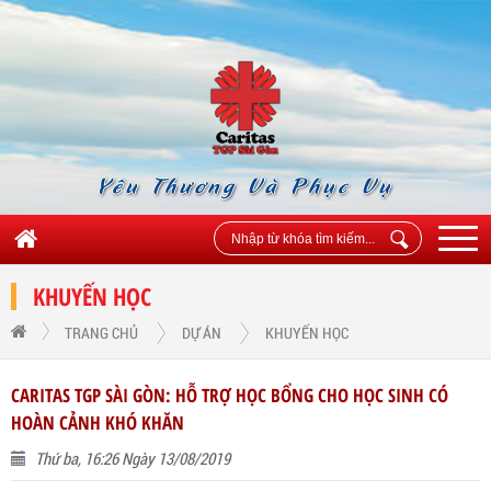
Yêu Thương Và Phục Vụ
KHUYẾN HỌC
TRANG CHỦ
DỰ ÁN
KHUYẾN HỌC
CARITAS TGP SÀI GÒN: HỖ TRỢ HỌC BỔNG CHO HỌC SINH CÓ
HOÀN CẢNH KHÓ KHĂN
Thứ ba, 16:26 Ngày 13/08/2019