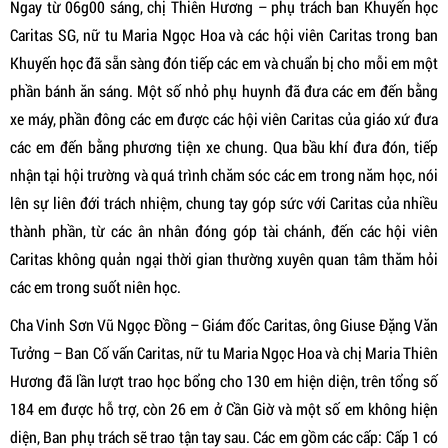
Ngay từ 06g00 sáng, chị Thiên Hương – phụ trách ban Khuyến học
Caritas SG, nữ tu Maria Ngọc Hoa và các hội viên Caritas trong ban
Khuyến học đã sẵn sàng đón tiếp các em và chuẩn bị cho mỗi em một
phần bánh ăn sáng. Một số nhỏ phụ huynh đã đưa các em đến bằng
xe máy, phần đông các em được các hội viên Caritas của giáo xứ đưa
các em đến bằng phương tiện xe chung. Qua bầu khí đưa đón, tiếp
nhận tại hội trường và quá trình chăm sóc các em trong năm học, nói
lên sự liên đới trách nhiệm, chung tay góp sức với Caritas của nhiều
thành phần, từ các ân nhân đóng góp tài chánh, đến các hội viên
Caritas không quản ngại thời gian thường xuyên quan tâm thăm hỏi
các em trong suốt niên học.
Cha Vinh Sơn Vũ Ngọc Đồng – Giám đốc Caritas, ông Giuse Đặng Văn
Tưởng – Ban Cố vấn Caritas, nữ tu Maria Ngọc Hoa và chị Maria Thiên
Hương đã lần lượt trao học bổng cho 130 em hiện diện, trên tổng số
184 em được hỗ trợ, còn 26 em ở Cần Giờ và một số em không hiện
diện, Ban phụ trách sẽ trao tận tay sau. Các em gồm các cấp: Cấp 1 có