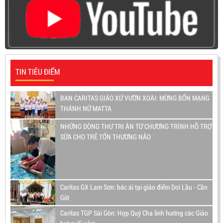
TIN TIÊU ĐIỂM
BAN CARITAS GIÁO XỨ VƯỜN XOÀI: MỪNG BỔN MẠNG
THÁNH NỮ MATTA
NHỮNG DÒNG THƯ TRI ÂN TỪ CHƯƠNG TRÌNH HỖ TRỢ
SỮA CHO TRẺ TỔN THƯƠNG NÃO
Caritas GX Lam Sơn: bác ái tại giáo điểm Doi Lầu - Cần
Giờ
Caritas TGP Sài Gòn: Họp Quý Cha linh hướng các Giáo