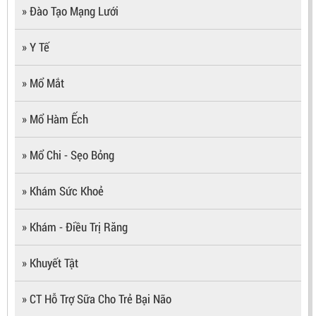
» Đào Tạo Mạng Lưới
» Y Tế
» Mổ Mắt
» Mổ Hàm Ếch
» Mổ Chi - Sẹo Bỏng
» Khám Sức Khoẻ
» Khám - Điều Trị Răng
» Khuyết Tật
» CT Hỗ Trợ Sữa Cho Trẻ Bại Não