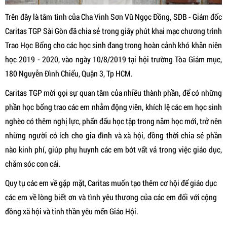
Trên đây
là tâm tình của Cha Vinh Sơn Vũ Ngọc Đồng, SDB - Giám đốc
Caritas TGP Sài Gòn đã chia sẻ trong giây phút khai mạc chương trình
Trao Học Bổng cho các học sinh đang trong hoàn cảnh khó khăn niên
học 2019 - 2020, vào ngày 10/8/2019 tại hội trường Tòa Giám mục,
180 Nguyễn Đình Chiểu, Quận 3, Tp HCM.
Caritas TGP mời gọi sự quan tâm của nhiều thành phần, để có những
phần học bổng trao các em nhằm
động viên, khích lệ các em học sinh
nghèo có thêm nghị lực, phấn đấu học tập trong năm học mới, trở nên
những người có ích cho gia đình và xã hội, đồng thời chia sẻ phần
nào kinh phí, giúp phụ huynh các em bớt vất vả trong việc giáo dục,
chăm sóc con cái.
Quy tụ các em về gặp mặt, Caritas muốn tạo thêm cơ hội để giáo dục
các em về lòng biết ơn
và tình yêu thương của các em đối với cộng
đồng xã hội và tinh thần yêu mến Giáo Hội.