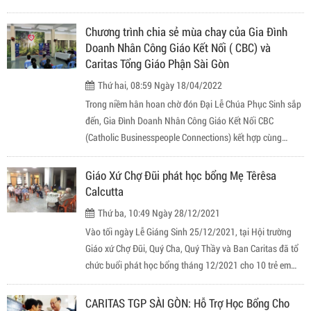
Bình Chánh, cuộc sống người dân vẫn còn đó nhiều khó
khăn cả về điều kiện sinh hoạt vật chất lẫn tinh thần.
Chương trình chia sẻ mùa chay của Gia Đình
Doanh Nhân Công Giáo Kết Nối ( CBC) và
Caritas Tổng Giáo Phận Sài Gòn
Thứ hai, 08:59 Ngày 18/04/2022
Trong niềm hân hoan chờ đón Đại Lễ Chúa Phục Sinh sắp
đến, Gia Đình Doanh Nhân Công Giáo Kết Nối CBC
(Catholic Businesspeople Connections) kết hợp cùng
Caritas TGP Sài Gòn đã gửi đến những phần học bổng (trị
giá 3 triệu đồng/ phần) cho 32 em có hoàn cảnh khó khăn
Giáo Xứ Chợ Đũi phát học bổng Mẹ Têrêsa
và bố mẹ mất vì Covid-19, không phân biệt tôn giáo tại
Calcutta
Tổng Giáo Phận Sài Gòn.
Thứ ba, 10:49 Ngày 28/12/2021
Vào tối ngày Lễ Giáng Sinh 25/12/2021, tại Hội trường
Giáo xứ Chợ Đũi, Quý Cha, Quý Thầy và Ban Caritas đã tổ
chức buổi phát học bổng tháng 12/2021 cho 10 trẻ em
mồ côi cha hoặc mẹ hoặc người nuôi dưỡng trong đại dịch
Covid vừa qua. Đây là lần thứ hai Giáo xứ tổ chức buổi
CARITAS TGP SÀI GÒN: Hỗ Trợ Học Bổng Cho