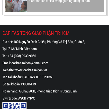
Caritas Giáo xứ Hà Đông giúp người bị tai nạn
CARITAS TỔNG GIÁO PHẬN TP.HCM
Địa chỉ: 180 Nguyễn Đình Chiểu, Phường Võ Thị Sáu, Quận 3,
Tp Hồ Chí Minh, Việt nam.
Tel:
+84 (028) 3930 9060
Email:
caritassaigon@gmail.com
Website:
www.caritassaigon.
vn
Tên tài khoản: CARITAS TGP TPHCM
Số tài khoản:130306119
Ngân hàng: Á Châu ACB, Phòng Giao Dịch Trương Định.
Swiftcode: ASCB VNVX