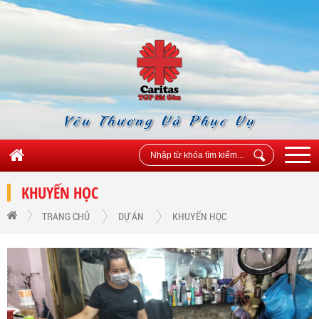
Yêu Thương Và Phục Vụ
KHUYẾN HỌC
TRANG CHỦ
DỰ ÁN
KHUYẾN HỌC