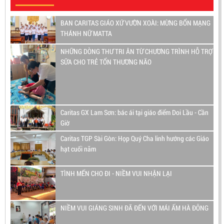
BAN CARITAS GIÁO XỨ VƯỜN XOÀI: MỪNG BỔN MẠNG
THÁNH NỮ MATTA
NHỮNG DÒNG THƯ TRI ÂN TỪ CHƯƠNG TRÌNH HỖ TRỢ
SỮA CHO TRẺ TỔN THƯƠNG NÃO
Caritas GX Lam Sơn: bác ái tại giáo điểm Doi Lầu - Cần
Giờ
Caritas TGP Sài Gòn: Họp Quý Cha linh hướng các Giáo
hạt cuối năm
TÌNH MẾN CHO ĐI - NIỀM VUI NHẬN LẠI
NIỀM VUI GIÁNG SINH ĐÃ ĐẾN VỚI MÁI ẤM HÀ ĐÔNG