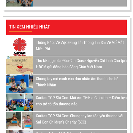
TIN XEM NHIỀU NHẤT
Thông Báo: Về Việc Đăng Tải Thông Tin Sai Về Mổ Mắt
Miễn Phí
Thư kêu gọi của Đức Cha Giuse Nguyễn Chí Linh Chủ tịch
HĐGM gửi đồng bào Công Giáo Việt Nam
Chung tay mở cánh cửa đón nhận âm thanh cho bé
Thành Nhân
Caritas TGP Sài Gòn: Mái Ấm Têrêsa Calcutta – Điểm hẹn
cho trẻ có tổn thương não
Caritas TGP Sài Gòn: Chung tay lan tỏa yêu thương với
Sai Gon Children's Charity (SCC)