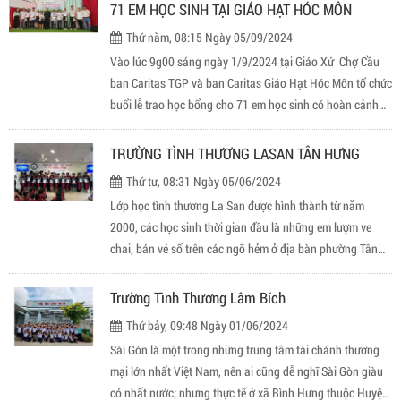
ngày 02-9-2014, tại giáo xứ Vườn Xoài, giáo hạt Tân Định,
71 EM HỌC SINH TẠI GIÁO HẠT HÓC MÔN
TGP Sài Gòn.
Thứ năm, 08:15 Ngày 05/09/2024
Vào lúc 9g00 sáng ngày 1/9/2024 tại Giáo Xứ Chợ Cầu
ban Caritas TGP và ban Caritas Giáo Hạt Hóc Môn tổ chức
buổi lễ trao học bổng cho 71 em học sinh có hoàn cảnh
khó khăn hiện đang ngụ tại các Giáo Xứ thuộc Giáo Hạt
Hóc Môn .
TRƯỜNG TÌNH THƯƠNG LASAN TÂN HƯNG
Thứ tư, 08:31 Ngày 05/06/2024
Lớp học tình thương La San được hình thành từ năm
2000, các học sinh thời gian đầu là những em lượm ve
chai, bán vé số trên các ngõ hẻm ở địa bàn phường Tân
Kiểng, Tân Quy, Tân Phong, Tân Hưng Quận 7 và các quận
huyện lân cận: Quận 4, Quận 8, Bình Chánh và Nhà Bè.
Trường Tình Thương Lâm Bích
Thứ bảy, 09:48 Ngày 01/06/2024
Sài Gòn là một trong những trung tâm tài chánh thương
mại lớn nhất Việt Nam, nên ai cũng dễ nghĩ Sài Gòn giàu
có nhất nước; nhưng thực tế ở xã Bình Hưng thuộc Huyện