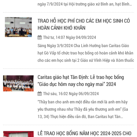
ngày 7/9/2024 tại Hội trường giáo xứ Bình an, hạt Bình
An với sự hiện diện của gần 400 em nhận quà trung thu,
34 em nhận học bổng và 50 em trong hai giáo xứ Bình
TRAO HỖ HỌC PHÍ CHO CÁC EM HỌC SINH CÓ
Xuyên và Chánh Hưng đến góp vui văn nghệ.
HOÀN CẢNH KHÓ KHĂN
Thứ tư, 14:07 Ngày 04/09/2024
Sáng Ngày 3/9/2024 Cha Linh Hướng ban Caritas Giáo
hạt Gò Vấp tổ chức trao học bổng có hoàn cảnh khó khăn
cho các em học sinh tại 2 Giáo xứ Vĩnh Hiệp và Xóm thuốc
Caritas giáo hạt Tân Định: Lễ trao học bổng
“Giáo dục hôm nay cho ngày mai” 2024
Thứ sáu, 16:02 Ngày 06/09/2024
“Thầy ban cho anh em một điều răn mới là anh em hãy
yêu thương nhau như Thầy đã yêu thương anh em” (Ga
13, 34) Thực hiện điều răn đó, Ban Caritas hạt Tân
Định đã trao học bổng cho các em có hoàn cảnh đặc biệt
khó khăn từ các giáo xứ trong giáo hạt, vào lúc 18g30
LỄ TRAO HỌC BỔNG NĂM HỌC 2024-2025 CHO